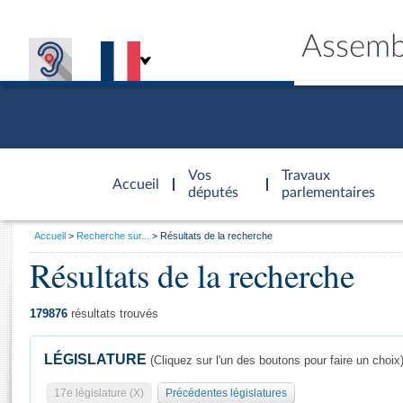
Assemb
Accèder à
la page
Vos
Travaux
Accueil
d'accueil
députés
parlementaires
Vous
Accueil
Recherche sur...
Résultats de la recherche
êtes
Résultats de la recherche
Général
ici
CONNEX
TRAVA
CONNA
DÉC
:
179876
résultats trouvés
LÉGISLATURE
(Cliquez sur l'un des boutons pour faire un choix
17e législature (X)
Précédentes législatures