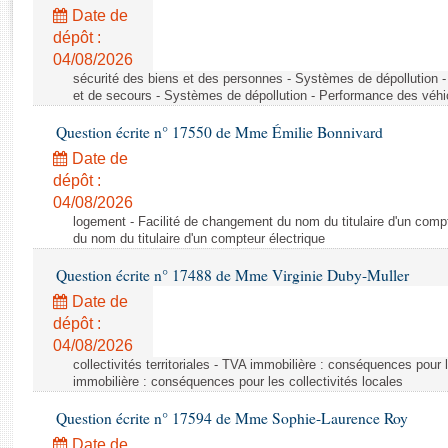
Rapports d'enquête
Date de
Rapports législatifs
dépôt :
Rapports sur l'application des lois
04/08/2026
Baromètre de l’application des lois
sécurité des biens et des personnes - Systèmes de dépollution 
et de secours - Systèmes de dépollution - Performance des véhi
Question écrite n° 17550 de Mme Émilie Bonnivard
Dossiers législatifs
Date de
Budget et sécurité sociale
dépôt :
Questions écrites et orales
04/08/2026
Comptes rendus des débats
logement - Facilité de changement du nom du titulaire d'un compt
du nom du titulaire d'un compteur électrique
Question écrite n° 17488 de Mme Virginie Duby-Muller
Date de
dépôt :
04/08/2026
collectivités territoriales - TVA immobilière : conséquences pour 
immobilière : conséquences pour les collectivités locales
Question écrite n° 17594 de Mme Sophie-Laurence Roy
Date de