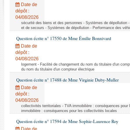
Rapports d'enquête
Date de
Rapports législatifs
dépôt :
Rapports sur l'application des lois
04/08/2026
Baromètre de l’application des lois
sécurité des biens et des personnes - Systèmes de dépollution 
et de secours - Systèmes de dépollution - Performance des véhi
Question écrite n° 17550 de Mme Émilie Bonnivard
Dossiers législatifs
Date de
Budget et sécurité sociale
dépôt :
Questions écrites et orales
04/08/2026
Comptes rendus des débats
logement - Facilité de changement du nom du titulaire d'un compt
du nom du titulaire d'un compteur électrique
Question écrite n° 17488 de Mme Virginie Duby-Muller
Date de
dépôt :
04/08/2026
collectivités territoriales - TVA immobilière : conséquences pour 
immobilière : conséquences pour les collectivités locales
Question écrite n° 17594 de Mme Sophie-Laurence Roy
Date de