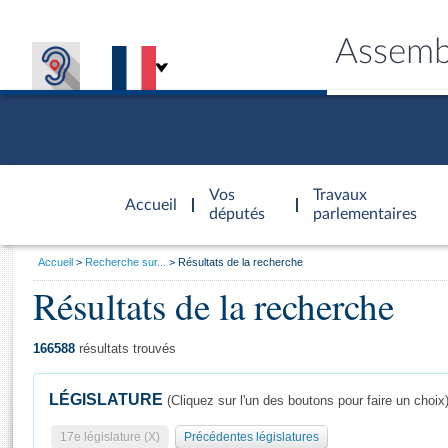
Assemb
Accèder à
la page
Vos
Travaux
Accueil
d'accueil
députés
parlementaires
Vous
Accueil
Recherche sur...
Résultats de la recherche
êtes
Résultats de la recherche
Général
ici
CONNEX
TRAVA
CONNA
DÉC
:
166588
résultats trouvés
LÉGISLATURE
(Cliquez sur l'un des boutons pour faire un choix
17e législature (X)
Précédentes législatures