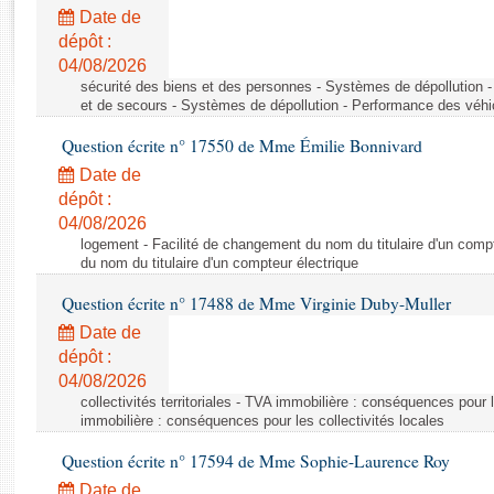
Rapports d'enquête
Date de
Rapports législatifs
dépôt :
Rapports sur l'application des lois
04/08/2026
Baromètre de l’application des lois
sécurité des biens et des personnes - Systèmes de dépollution 
et de secours - Systèmes de dépollution - Performance des véhi
Question écrite n° 17550 de Mme Émilie Bonnivard
Dossiers législatifs
Date de
Budget et sécurité sociale
dépôt :
Questions écrites et orales
04/08/2026
Comptes rendus des débats
logement - Facilité de changement du nom du titulaire d'un compt
du nom du titulaire d'un compteur électrique
Question écrite n° 17488 de Mme Virginie Duby-Muller
Date de
dépôt :
04/08/2026
collectivités territoriales - TVA immobilière : conséquences pour 
immobilière : conséquences pour les collectivités locales
Question écrite n° 17594 de Mme Sophie-Laurence Roy
Date de