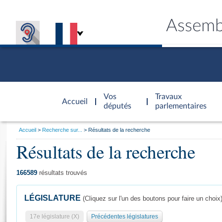
Assemb
Accèder à
la page
Vos
Travaux
Accueil
d'accueil
députés
parlementaires
Vous
Accueil
Recherche sur...
Résultats de la recherche
êtes
Résultats de la recherche
Général
ici
CONNEX
TRAVA
CONNA
DÉC
:
166589
résultats trouvés
LÉGISLATURE
(Cliquez sur l'un des boutons pour faire un choix
17e législature (X)
Précédentes législatures