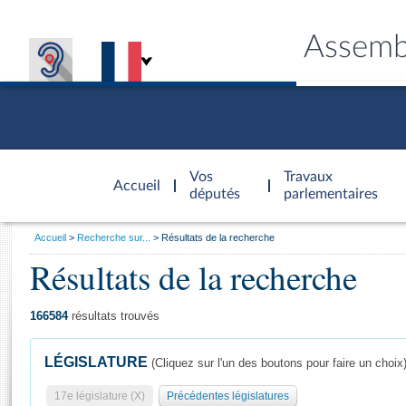
Assemb
Accèder à
la page
Vos
Travaux
Accueil
d'accueil
députés
parlementaires
Vous
Accueil
Recherche sur...
Résultats de la recherche
êtes
Résultats de la recherche
Général
ici
CONNEX
TRAVA
CONNA
DÉC
:
166584
résultats trouvés
LÉGISLATURE
(Cliquez sur l'un des boutons pour faire un choix
17e législature (X)
Précédentes législatures