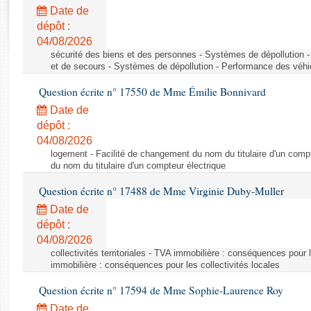
Rapports d'enquête
Date de
Rapports législatifs
dépôt :
Rapports sur l'application des lois
04/08/2026
Baromètre de l’application des lois
sécurité des biens et des personnes - Systèmes de dépollution 
et de secours - Systèmes de dépollution - Performance des véhi
Question écrite n° 17550 de Mme Émilie Bonnivard
Dossiers législatifs
Date de
Budget et sécurité sociale
dépôt :
Questions écrites et orales
04/08/2026
Comptes rendus des débats
logement - Facilité de changement du nom du titulaire d'un compt
du nom du titulaire d'un compteur électrique
Question écrite n° 17488 de Mme Virginie Duby-Muller
Date de
dépôt :
04/08/2026
collectivités territoriales - TVA immobilière : conséquences pour 
immobilière : conséquences pour les collectivités locales
Question écrite n° 17594 de Mme Sophie-Laurence Roy
Date de