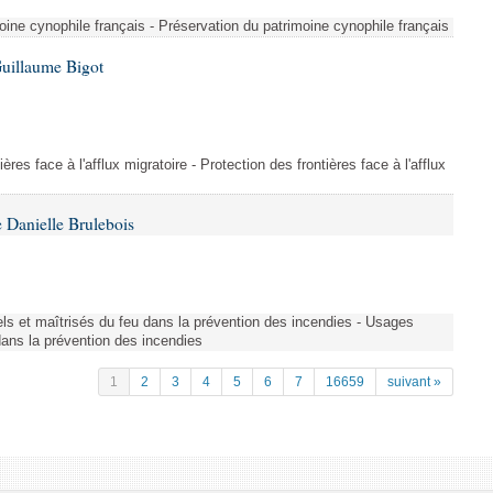
ine cynophile français - Préservation du patrimoine cynophile français
Guillaume Bigot
ères face à l'afflux migratoire - Protection des frontières face à l'afflux
 Danielle Brulebois
nels et maîtrisés du feu dans la prévention des incendies - Usages
 dans la prévention des incendies
1
2
3
4
5
6
7
16659
suivant »