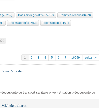
s (20252)
Dossiers législatifs (15957)
Comptes-rendus (3429)
01)
Textes adoptés (693)
Projets de lois (101)
 (X)
1
2
3
4
5
6
7
16659
suivant »
ntoine Villedieu
préoccupante du transport sanitaire privé - Situation préoccupante du
 Michèle Tabarot