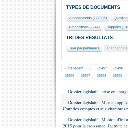
TYPES DE DOCUMENTS
Amendements (122906)
Question
Propositions (2244)
Rapports (10
TRI DES RÉSULTATS
Trier par pertinence
Trier par date
« précedent
1
15497
15498
15506
15507
15508
15509
Dossier législatif - prise en char
Dossier législatif - Mise en appli
Cour des comptes et aux chambres r
Dossier législatif - Mission d'in
2015 pour la croissance, l'activité 