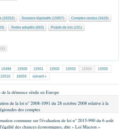
s (20252)
Dossiers législatifs (15957)
Comptes-rendus (3429)
03)
Textes adoptés (693)
Projets de lois (101)
 (X)
15499
15500
15501
15502
15503
15504
15505
15510
16659
suivant »
ge de la démence sénile en Europe
cation de la loi n° 2008-1091 du 28 octobre 2008 relative à la
égionales des comptes
formation commune sur l'évaluation de loi n° 2015-990 du 6 août
et l'égalité des chances économiques, dite « Loi Macron »