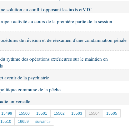
'une solution au conflit opposant les taxis etVTC
urope : activité au cours de la première partie de la session
procédures de révision et de réexamen d'une condamnation pénale
du rythme des opérations extérieures sur le maintien en
ls
et avenir de la psychiatrie
a politique commune de la pêche
adie universelle
15499
15500
15501
15502
15503
15504
15505
15510
16659
suivant »