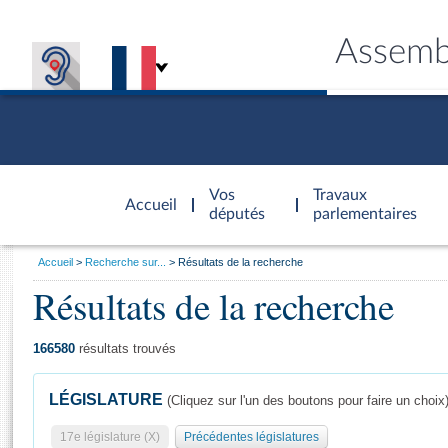
Assemb
Accèder à
la page
Vos
Travaux
Accueil
d'accueil
députés
parlementaires
Vous
Accueil
Recherche sur...
Résultats de la recherche
êtes
Résultats de la recherche
Général
ici
CONNEX
TRAVA
CONNA
DÉC
:
166580
résultats trouvés
LÉGISLATURE
(Cliquez sur l'un des boutons pour faire un choix
17e législature (X)
Précédentes législatures