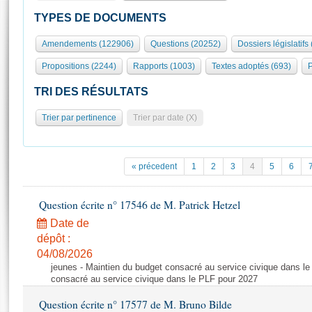
S'id
Présidence
Séance publique
Rôle et pouvoirs de l'Assemblée
Visiter l'Assemblée
TYPES DE DOCUMENTS
Fiches « Connaissance de l’Assemblée »
577 députés
Commissions et autres organes
Visite virtuelle du palais Bourbon
Amendements (122906)
Questions (20252)
Dossiers législatifs
Organisation de l'Assemblée
Groupes politiques
Europe et International
Assister à une séance
Mot
Propositions (2244)
Rapports (1003)
Textes adoptés (693)
P
Présidence
Conférence des Présidents
Bureau
Collège des Ques
Élections législatives
Contrôle et évaluation
Accès des chercheurs à l’Assemblée
TRI DES RÉSULTATS
Congrès
Les évènements
S'inscrire
Trier par pertinence
Trier par date (X)
Pétitions
Statistiques et chiffres clés
Transparence et déontologie
Vous n'ave
Patrimoine
E
Documents de référence
« précedent
1
2
3
4
5
6
La Bibliothèque
( Constitution | Règlement de l'Assemblée ... )
Documents parlementaires
Les archives
Question écrite n° 17546 de M. Patrick Hetzel
Projets de loi
Contacts et plan d'accès
Date de
Propositions de loi
Histoire
Photos libres de droit
dépôt :
Amendements
Juniors
04/08/2026
Textes adoptés
jeunes - Maintien du budget consacré au service civique dans le
Anciennes législatures
consacré au service civique dans le PLF pour 2027
Liens vers les sites publics
Rapports d'information
Question écrite n° 17577 de M. Bruno Bilde