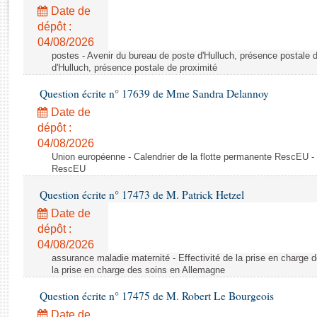
Rapports d'enquête
Date de
Rapports législatifs
dépôt :
Rapports sur l'application des lois
04/08/2026
Baromètre de l’application des lois
postes - Avenir du bureau de poste d'Hulluch, présence postale d
d'Hulluch, présence postale de proximité
Question écrite n° 17639 de Mme Sandra Delannoy
Dossiers législatifs
Date de
Budget et sécurité sociale
dépôt :
Questions écrites et orales
04/08/2026
Comptes rendus des débats
Union européenne - Calendrier de la flotte permanente RescEU - 
RescEU
Question écrite n° 17473 de M. Patrick Hetzel
Date de
dépôt :
04/08/2026
assurance maladie maternité - Effectivité de la prise en charge d
la prise en charge des soins en Allemagne
Question écrite n° 17475 de M. Robert Le Bourgeois
Date de