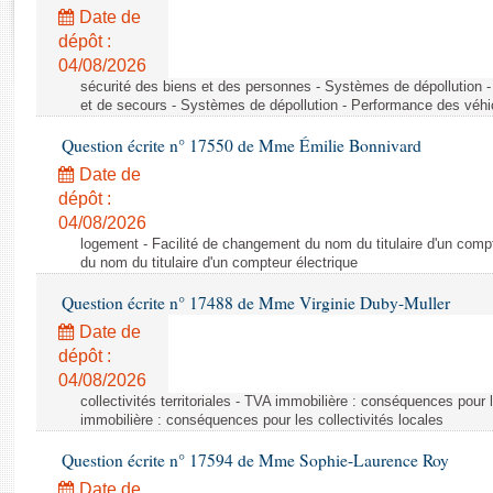
Rapports d'enquête
Date de
Rapports législatifs
dépôt :
Rapports sur l'application des lois
04/08/2026
Baromètre de l’application des lois
sécurité des biens et des personnes - Systèmes de dépollution 
et de secours - Systèmes de dépollution - Performance des véhi
Question écrite n° 17550 de Mme Émilie Bonnivard
Dossiers législatifs
Date de
Budget et sécurité sociale
dépôt :
Questions écrites et orales
04/08/2026
Comptes rendus des débats
logement - Facilité de changement du nom du titulaire d'un compt
du nom du titulaire d'un compteur électrique
Question écrite n° 17488 de Mme Virginie Duby-Muller
Date de
dépôt :
04/08/2026
collectivités territoriales - TVA immobilière : conséquences pour 
immobilière : conséquences pour les collectivités locales
Question écrite n° 17594 de Mme Sophie-Laurence Roy
Date de