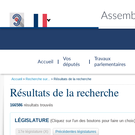
Assemb
Accèder à
la page
Vos
Travaux
Accueil
d'accueil
députés
parlementaires
Vous
Accueil
Recherche sur...
Résultats de la recherche
êtes
Résultats de la recherche
Général
ici
CONNEX
TRAVA
CONNA
DÉC
:
166586
résultats trouvés
LÉGISLATURE
(Cliquez sur l'un des boutons pour faire un choix
17e législature (X)
Précédentes législatures