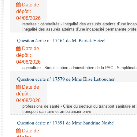
Rapports d'enquête
Date de
Rapports législatifs
dépôt :
Rapports sur l'application des lois
04/08/2026
Baromètre de l’application des lois
retraites : généralités - Inégalité des assurés atteints d'une inc
Inégalité des assurés atteints d'une incapacité permanente profe
Question écrite n° 17464 de M. Patrick Hetzel
Dossiers législatifs
Date de
Budget et sécurité sociale
dépôt :
Questions écrites et orales
04/08/2026
Comptes rendus des débats
agriculture - Simplification adminsitrative de la PAC - Simplifica
Question écrite n° 17579 de Mme Élise Leboucher
Date de
dépôt :
04/08/2026
professions de santé - Crise du secteur du transport sanitaire et
transport sanitaire et ambulancier privé
Question écrite n° 17591 de Mme Sandrine Nosbé
Date de