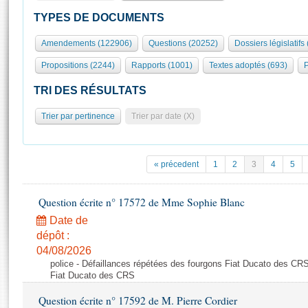
S'id
Présidence
Séance publique
Rôle et pouvoirs de l'Assemblée
Visiter l'Assemblée
TYPES DE DOCUMENTS
Fiches « Connaissance de l’Assemblée »
577 députés
Commissions et autres organes
Visite virtuelle du palais Bourbon
Amendements (122906)
Questions (20252)
Dossiers législatifs
Organisation de l'Assemblée
Groupes politiques
Europe et International
Assister à une séance
Mot
Propositions (2244)
Rapports (1001)
Textes adoptés (693)
P
Présidence
Conférence des Présidents
Bureau
Collège des Ques
Élections législatives
Contrôle et évaluation
Accès des chercheurs à l’Assemblée
TRI DES RÉSULTATS
Congrès
Les évènements
S'inscrire
Trier par pertinence
Trier par date (X)
Pétitions
Statistiques et chiffres clés
Transparence et déontologie
Vous n'ave
Patrimoine
E
Documents de référence
« précedent
1
2
3
4
5
La Bibliothèque
( Constitution | Règlement de l'Assemblée ... )
Documents parlementaires
Les archives
Question écrite n° 17572 de Mme Sophie Blanc
Projets de loi
Contacts et plan d'accès
Date de
Propositions de loi
Histoire
Photos libres de droit
dépôt :
Amendements
Juniors
04/08/2026
Textes adoptés
police - Défaillances répétées des fourgons Fiat Ducato des CRS
Anciennes législatures
Fiat Ducato des CRS
Liens vers les sites publics
Rapports d'information
Question écrite n° 17592 de M. Pierre Cordier