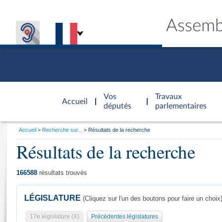
Assemb
Accèder à
la page
Vos
Travaux
Accueil
d'accueil
députés
parlementaires
Vous
Accueil
Recherche sur...
Résultats de la recherche
êtes
Résultats de la recherche
Général
ici
CONNEX
TRAVA
CONNA
DÉC
:
166588
résultats trouvés
LÉGISLATURE
(Cliquez sur l'un des boutons pour faire un choix
17e législature (X)
Précédentes législatures