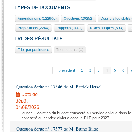
S'id
Présidence
Séance publique
Rôle et pouvoirs de l'Assemblée
Visiter l'Assemblée
TYPES DE DOCUMENTS
Fiches « Connaissance de l’Assemblée »
577 députés
Commissions et autres organes
Visite virtuelle du palais Bourbon
Amendements (122906)
Questions (20252)
Dossiers législatifs
Organisation de l'Assemblée
Groupes politiques
Europe et International
Assister à une séance
Mot
Propositions (2244)
Rapports (1001)
Textes adoptés (693)
P
Présidence
Conférence des Présidents
Bureau
Collège des Ques
Élections législatives
Contrôle et évaluation
Accès des chercheurs à l’Assemblée
TRI DES RÉSULTATS
Congrès
Les évènements
S'inscrire
Trier par pertinence
Trier par date (X)
Pétitions
Statistiques et chiffres clés
Transparence et déontologie
Vous n'ave
Patrimoine
E
Documents de référence
« précedent
1
2
3
4
5
6
La Bibliothèque
( Constitution | Règlement de l'Assemblée ... )
Documents parlementaires
Les archives
Question écrite n° 17546 de M. Patrick Hetzel
Projets de loi
Contacts et plan d'accès
Date de
Propositions de loi
Histoire
Photos libres de droit
dépôt :
Amendements
Juniors
04/08/2026
Textes adoptés
jeunes - Maintien du budget consacré au service civique dans le
Anciennes législatures
consacré au service civique dans le PLF pour 2027
Liens vers les sites publics
Rapports d'information
Question écrite n° 17577 de M. Bruno Bilde