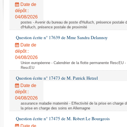
Rapports d'enquête
Date de
Rapports législatifs
dépôt :
Rapports sur l'application des lois
04/08/2026
Baromètre de l’application des lois
postes - Avenir du bureau de poste d'Hulluch, présence postale d
d'Hulluch, présence postale de proximité
Question écrite n° 17639 de Mme Sandra Delannoy
Dossiers législatifs
Date de
Budget et sécurité sociale
dépôt :
Questions écrites et orales
04/08/2026
Comptes rendus des débats
Union européenne - Calendrier de la flotte permanente RescEU - 
RescEU
Question écrite n° 17473 de M. Patrick Hetzel
Date de
dépôt :
04/08/2026
assurance maladie maternité - Effectivité de la prise en charge d
la prise en charge des soins en Allemagne
Question écrite n° 17475 de M. Robert Le Bourgeois
Date de