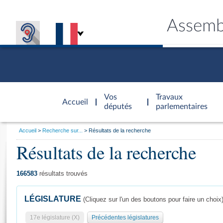
Assemb
Accèder à
la page
Vos
Travaux
Accueil
d'accueil
députés
parlementaires
Vous
Accueil
Recherche sur...
Résultats de la recherche
êtes
Résultats de la recherche
Général
ici
CONNEX
TRAVA
CONNA
DÉC
:
166583
résultats trouvés
LÉGISLATURE
(Cliquez sur l'un des boutons pour faire un choix
17e législature (X)
Précédentes législatures