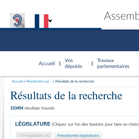
Assemb
Accèder à
la page
Vos
Travaux
Accueil
d'accueil
députés
parlementaires
Vous
Accueil
Recherche sur...
Résultats de la recherche
êtes
Résultats de la recherche
Général
ici
CONNEX
TRAVA
CONNA
DÉC
:
153454
résultats trouvés
LÉGISLATURE
(Cliquez sur l'un des boutons pour faire un choix
17e législature (X)
Précédentes législatures