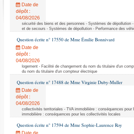
Rapports d'enquête
Date de
Rapports législatifs
dépôt :
Rapports sur l'application des lois
04/08/2026
Baromètre de l’application des lois
sécurité des biens et des personnes - Systèmes de dépollution 
et de secours - Systèmes de dépollution - Performance des véhi
Question écrite n° 17550 de Mme Émilie Bonnivard
Dossiers législatifs
Date de
Budget et sécurité sociale
dépôt :
Questions écrites et orales
04/08/2026
Comptes rendus des débats
logement - Facilité de changement du nom du titulaire d'un compt
du nom du titulaire d'un compteur électrique
Question écrite n° 17488 de Mme Virginie Duby-Muller
Date de
dépôt :
04/08/2026
collectivités territoriales - TVA immobilière : conséquences pour 
immobilière : conséquences pour les collectivités locales
Question écrite n° 17594 de Mme Sophie-Laurence Roy
Date de