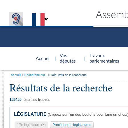
Assemb
Accèder à
la page
Vos
Travaux
Accueil
d'accueil
députés
parlementaires
Vous
Accueil
Recherche sur...
Résultats de la recherche
êtes
Résultats de la recherche
Général
ici
CONNEX
TRAVA
CONNA
DÉC
:
153455
résultats trouvés
LÉGISLATURE
(Cliquez sur l'un des boutons pour faire un choix
17e législature (X)
Précédentes législatures