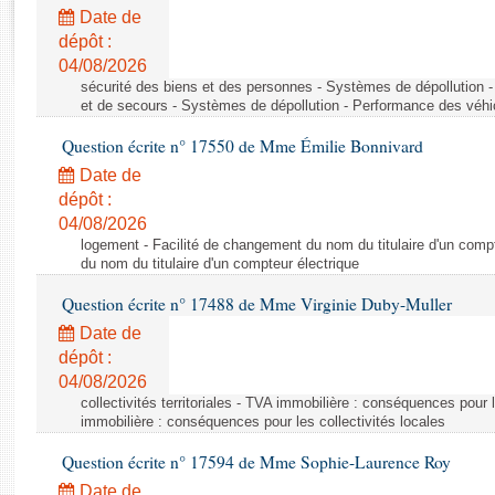
Rapports d'enquête
Date de
Rapports législatifs
dépôt :
Rapports sur l'application des lois
04/08/2026
Baromètre de l’application des lois
sécurité des biens et des personnes - Systèmes de dépollution 
et de secours - Systèmes de dépollution - Performance des véhi
Question écrite n° 17550 de Mme Émilie Bonnivard
Dossiers législatifs
Date de
Budget et sécurité sociale
dépôt :
Questions écrites et orales
04/08/2026
Comptes rendus des débats
logement - Facilité de changement du nom du titulaire d'un compt
du nom du titulaire d'un compteur électrique
Question écrite n° 17488 de Mme Virginie Duby-Muller
Date de
dépôt :
04/08/2026
collectivités territoriales - TVA immobilière : conséquences pour 
immobilière : conséquences pour les collectivités locales
Question écrite n° 17594 de Mme Sophie-Laurence Roy
Date de