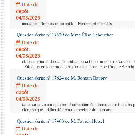
Rapports d'enquête
Date de
Rapports législatifs
dépôt :
Rapports sur l'application des lois
04/08/2026
Baromètre de l’application des lois
industrie - Normes et objectifs - Normes et objectifs
Question écrite n° 17529 de Mme Élise Leboucher
Dossiers législatifs
Date de
Budget et sécurité sociale
dépôt :
04/08/2026
Questions écrites et orales
établissements de santé - Situation critique au centre d'accuei
Comptes rendus des débats
- Situation critique au centre d'accueil et de crise Ginette Ama
Question écrite n° 17624 de M. Romain Baubry
Date de
dépôt :
04/08/2026
taxe sur la valeur ajoutée - Facturation électronique : difficultés
électronique : difficultés pour le secteur du tourisme
Question écrite n° 17468 de M. Patrick Hetzel
Date de