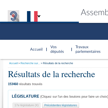
Assemb
Accèder à
la page
Vos
Travaux
Accueil
d'accueil
députés
parlementaires
Vous
Accueil
Recherche sur...
Résultats de la recherche
êtes
Résultats de la recherche
Général
ici
CONNEX
TRAVA
CONNA
DÉC
:
153460
résultats trouvés
LÉGISLATURE
(Cliquez sur l'un des boutons pour faire un choix
17e législature (X)
Précédentes législatures