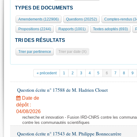
S'id
Présidence
Séance publique
Rôle et pouvoirs de l'Assemblée
Visiter l'Assemblée
TYPES DE DOCUMENTS
Fiches « Connaissance de l’Assemblée »
577 députés
Commissions et autres organes
Visite virtuelle du palais Bourbon
Amendements (122906)
Questions (20252)
Comptes-rendus (3
Organisation de l'Assemblée
Groupes politiques
Europe et International
Assister à une séance
Mot
Propositions (2244)
Rapports (1001)
Textes adoptés (693)
P
Présidence
Conférence des Présidents
Bureau
Collège des Ques
Élections législatives
Contrôle et évaluation
Accès des chercheurs à l’Assemblée
TRI DES RÉSULTATS
Congrès
Les évènements
S'inscrire
Trier par pertinence
Trier par date (X)
Pétitions
Statistiques et chiffres clés
Transparence et déontologie
Vous n'ave
Patrimoine
E
Documents de référence
« précedent
1
2
3
4
5
6
7
8
9
La Bibliothèque
( Constitution | Règlement de l'Assemblée ... )
Documents parlementaires
Les archives
Question écrite n° 17588 de M. Hadrien Clouet
Projets de loi
Contacts et plan d'accès
Date de
Propositions de loi
Histoire
Photos libres de droit
dépôt :
Amendements
Juniors
04/08/2026
Textes adoptés
recherche et innovation - Fusion IRD-CNRS contre les communa
Anciennes législatures
contre les communautés scientifiques
Liens vers les sites publics
Rapports d'information
Question écrite n° 17543 de M. Philippe Bonnecarrère