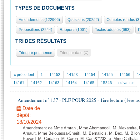
S'id
Présidence
Séance publique
Rôle et pouvoirs de l'Assemblée
Visiter l'Assemblée
TYPES DE DOCUMENTS
Fiches « Connaissance de l’Assemblée »
577 députés
Commissions et autres organes
Visite virtuelle du palais Bourbon
Amendements (122906)
Questions (20252)
Comptes-rendus (3
Organisation de l'Assemblée
Groupes politiques
Europe et International
Assister à une séance
Mot
Propositions (2244)
Rapports (1001)
Textes adoptés (693)
P
Présidence
Conférence des Présidents
Bureau
Collège des Ques
Élections législatives
Contrôle et évaluation
Accès des chercheurs à l’Assemblée
TRI DES RÉSULTATS
Congrès
Les évènements
S'inscrire
Trier par pertinence
Trier par date (X)
Pétitions
Statistiques et chiffres clés
Transparence et déontologie
Vous n'ave
Patrimoine
E
Documents de référence
« précedent
1
14152
14153
14154
14155
14156
1
La Bibliothèque
( Constitution | Règlement de l'Assemblée ... )
Documents parlementaires
14161
14162
14163
14164
14165
15346
suivant »
Les archives
Projets de loi
Contacts et plan d'accès
Amendement n° 137 - PLF POUR 2025 - 1ère lecture (1ère ass
Propositions de loi
Histoire
Photos libres de droit
Amendements
Date de
Juniors
dépôt :
Textes adoptés
Anciennes législatures
18/10/2024
Amendement de Mme Amrani, Mme Abomangoli, M. Alexandre, M
Liens vers les sites publics
Rapports d'information
Arnault, Mme Belouassa-Cherifi, M. Bernalicis, M. Bex, M. Bilo
Boyard, M. Cadalen, M. Caron, M. Carri&#232;re, Mme Cathala,