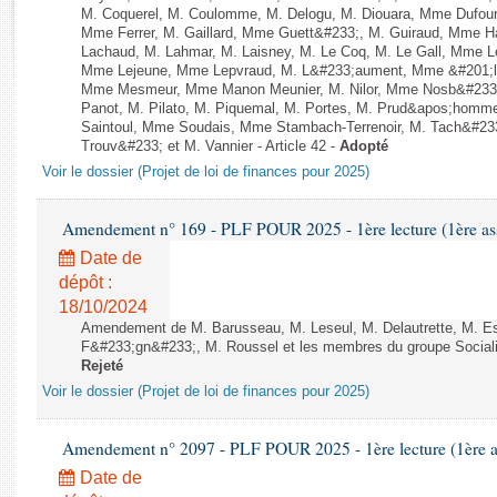
Rapports d'enquête
M. Coquerel, M. Coulomme, M. Delogu, M. Diouara, Mme Dufou
Rapports législatifs
Mme Ferrer, M. Gaillard, Mme Guett&#233;, M. Guiraud, Mme H
Lachaud, M. Lahmar, M. Laisney, M. Le Coq, M. Le Gall, Mme L
Rapports sur l'application des lois
Mme Lejeune, Mme Lepvraud, M. L&#233;aument, Mme &#201;li
Baromètre de l’application des lois
Mme Mesmeur, Mme Manon Meunier, M. Nilor, Mme Nosb&#23
Panot, M. Pilato, M. Piquemal, M. Portes, M. Prud&apos;homme
Saintoul, Mme Soudais, Mme Stambach-Terrenoir, M. Tach&#23
Trouv&#233; et M. Vannier - Article 42 -
Adopté
Dossiers législatifs
Voir le dossier (Projet de loi de finances pour 2025)
Budget et sécurité sociale
Questions écrites et orales
Amendement n° 169 - PLF POUR 2025 - 1ère lecture (1ère ass
Comptes rendus des débats
Date de
dépôt :
18/10/2024
Amendement de M. Barusseau, M. Leseul, M. Delautrette, M. E
F&#233;gn&#233;, M. Roussel et les membres du groupe Socialist
Rejeté
Voir le dossier (Projet de loi de finances pour 2025)
Amendement n° 2097 - PLF POUR 2025 - 1ère lecture (1ère as
Date de