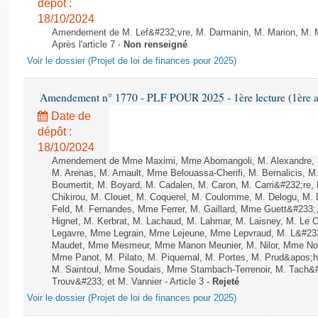
dépôt :
18/10/2024
Amendement de M. Lef&#232;vre, M. Darmanin, M. Marion, M. Me
Après l'article 7 -
Non renseigné
Voir le dossier (Projet de loi de finances pour 2025)
Amendement n° 1770 - PLF POUR 2025 - 1ère lecture (1ère as
Date de
dépôt :
18/10/2024
Amendement de Mme Maximi, Mme Abomangoli, M. Alexandre, 
M. Arenas, M. Arnault, Mme Belouassa-Cherifi, M. Bernalicis, 
Boumertit, M. Boyard, M. Cadalen, M. Caron, M. Carri&#232;re
Chikirou, M. Clouet, M. Coquerel, M. Coulomme, M. Delogu, M
Feld, M. Fernandes, Mme Ferrer, M. Gaillard, Mme Guett&#23
Hignet, M. Kerbrat, M. Lachaud, M. Lahmar, M. Laisney, M. Le 
Legavre, Mme Legrain, Mme Lejeune, Mme Lepvraud, M. L&#233
Maudet, Mme Mesmeur, Mme Manon Meunier, M. Nilor, Mme N
Mme Panot, M. Pilato, M. Piquemal, M. Portes, M. Prud&apos;h
M. Saintoul, Mme Soudais, Mme Stambach-Terrenoir, M. Tach&
Trouv&#233; et M. Vannier - Article 3 -
Rejeté
Voir le dossier (Projet de loi de finances pour 2025)