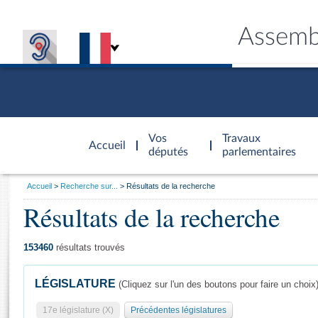
Assemb
Accèder à
la page
Vos
Travaux
Accueil
d'accueil
députés
parlementaires
Vous
Accueil
Recherche sur...
Résultats de la recherche
êtes
Résultats de la recherche
Général
ici
CONNEX
TRAVA
CONNA
DÉC
:
153460
résultats trouvés
LÉGISLATURE
(Cliquez sur l'un des boutons pour faire un choix
17e législature (X)
Précédentes législatures