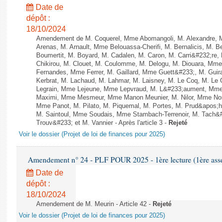
Date de
dépôt :
18/10/2024
Amendement de M. Coquerel, Mme Abomangoli, M. Alexandre, 
Arenas, M. Arnault, Mme Belouassa-Cherifi, M. Bernalicis, M. 
Boumertit, M. Boyard, M. Cadalen, M. Caron, M. Carri&#232;re
Chikirou, M. Clouet, M. Coulomme, M. Delogu, M. Diouara, Mm
Fernandes, Mme Ferrer, M. Gaillard, Mme Guett&#233;, M. Gu
Kerbrat, M. Lachaud, M. Lahmar, M. Laisney, M. Le Coq, M. Le
Legrain, Mme Lejeune, Mme Lepvraud, M. L&#233;aument, Mme
Maximi, Mme Mesmeur, Mme Manon Meunier, M. Nilor, Mme N
Mme Panot, M. Pilato, M. Piquemal, M. Portes, M. Prud&apos;h
M. Saintoul, Mme Soudais, Mme Stambach-Terrenoir, M. Tach&
Trouv&#233; et M. Vannier - Après l'article 3 -
Rejeté
Voir le dossier (Projet de loi de finances pour 2025)
Amendement n° 24 - PLF POUR 2025 - 1ère lecture (1ère assem
Date de
dépôt :
18/10/2024
Amendement de M. Meurin - Article 42 -
Rejeté
Voir le dossier (Projet de loi de finances pour 2025)