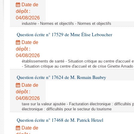
Rapports d'enquête
Date de
Rapports législatifs
dépôt :
Rapports sur l'application des lois
04/08/2026
Baromètre de l’application des lois
industrie - Normes et objectifs - Normes et objectifs
Question écrite n° 17529 de Mme Élise Leboucher
Dossiers législatifs
Date de
Budget et sécurité sociale
dépôt :
04/08/2026
Questions écrites et orales
établissements de santé - Situation critique au centre d'accuei
Comptes rendus des débats
- Situation critique au centre d'accueil et de crise Ginette Ama
Question écrite n° 17624 de M. Romain Baubry
Date de
dépôt :
04/08/2026
taxe sur la valeur ajoutée - Facturation électronique : difficultés
électronique : difficultés pour le secteur du tourisme
Question écrite n° 17468 de M. Patrick Hetzel
Date de