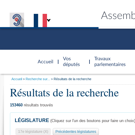
Assemb
Accèder à
la page
Vos
Travaux
Accueil
d'accueil
députés
parlementaires
Vous
Accueil
Recherche sur...
Résultats de la recherche
êtes
Résultats de la recherche
Général
ici
CONNEX
TRAVA
CONNA
DÉC
:
153460
résultats trouvés
LÉGISLATURE
(Cliquez sur l'un des boutons pour faire un choix
17e législature (X)
Précédentes législatures