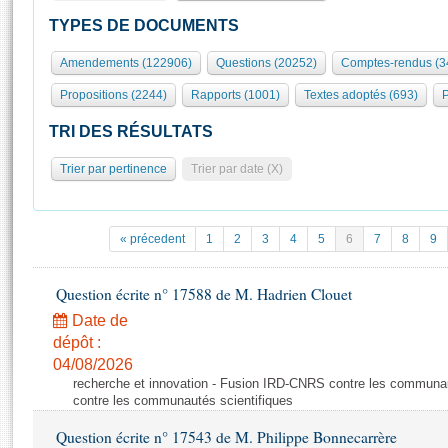
S'id
Présidence
Séance publique
Rôle et pouvoirs de l'Assemblée
Visiter l'Assemblée
TYPES DE DOCUMENTS
Fiches « Connaissance de l’Assemblée »
577 députés
Commissions et autres organes
Visite virtuelle du palais Bourbon
Amendements (122906)
Questions (20252)
Comptes-rendus (3
Organisation de l'Assemblée
Groupes politiques
Europe et International
Assister à une séance
Mot
Propositions (2244)
Rapports (1001)
Textes adoptés (693)
P
Présidence
Conférence des Présidents
Bureau
Collège des Ques
Élections législatives
Contrôle et évaluation
Accès des chercheurs à l’Assemblée
TRI DES RÉSULTATS
Congrès
Les évènements
S'inscrire
Trier par pertinence
Trier par date (X)
Pétitions
Statistiques et chiffres clés
Transparence et déontologie
Vous n'ave
Patrimoine
E
Documents de référence
« précedent
1
2
3
4
5
6
7
8
9
La Bibliothèque
( Constitution | Règlement de l'Assemblée ... )
Documents parlementaires
Les archives
Question écrite n° 17588 de M. Hadrien Clouet
Projets de loi
Contacts et plan d'accès
Date de
Propositions de loi
Histoire
Photos libres de droit
dépôt :
Amendements
Juniors
04/08/2026
Textes adoptés
recherche et innovation - Fusion IRD-CNRS contre les communa
Anciennes législatures
contre les communautés scientifiques
Liens vers les sites publics
Rapports d'information
Question écrite n° 17543 de M. Philippe Bonnecarrère