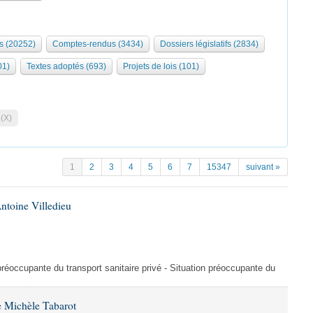
s (20252)
Comptes-rendus (3434)
Dossiers législatifs (2834)
01)
Textes adoptés (693)
Projets de lois (101)
 (X)
1
2
3
4
5
6
7
15347
suivant »
ntoine Villedieu
préoccupante du transport sanitaire privé - Situation préoccupante du
 Michèle Tabarot