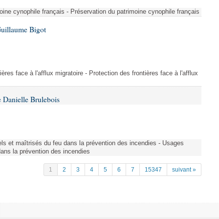
ine cynophile français - Préservation du patrimoine cynophile français
Guillaume Bigot
ères face à l'afflux migratoire - Protection des frontières face à l'afflux
 Danielle Brulebois
nels et maîtrisés du feu dans la prévention des incendies - Usages
 dans la prévention des incendies
1
2
3
4
5
6
7
15347
suivant »