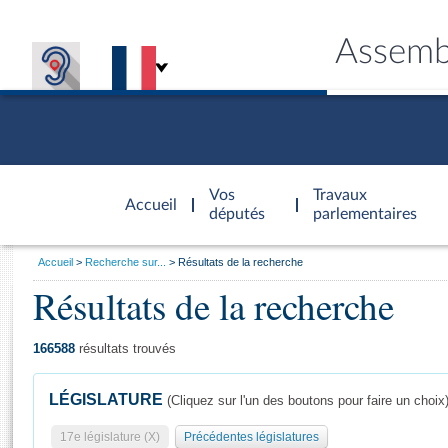
Assemb
Accèder à
la page
Vos
Travaux
Accueil
d'accueil
députés
parlementaires
Vous
Accueil
Recherche sur...
Résultats de la recherche
êtes
Résultats de la recherche
Général
ici
CONNEX
TRAVA
CONNA
DÉC
:
166588
résultats trouvés
LÉGISLATURE
(Cliquez sur l'un des boutons pour faire un choix
17e législature (X)
Précédentes législatures