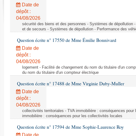
Rapports d'enquête
Date de
Rapports législatifs
dépôt :
Rapports sur l'application des lois
04/08/2026
Baromètre de l’application des lois
sécurité des biens et des personnes - Systèmes de dépollution 
et de secours - Systèmes de dépollution - Performance des véhi
Question écrite n° 17550 de Mme Émilie Bonnivard
Dossiers législatifs
Date de
Budget et sécurité sociale
dépôt :
Questions écrites et orales
04/08/2026
Comptes rendus des débats
logement - Facilité de changement du nom du titulaire d'un compt
du nom du titulaire d'un compteur électrique
Question écrite n° 17488 de Mme Virginie Duby-Muller
Date de
dépôt :
04/08/2026
collectivités territoriales - TVA immobilière : conséquences pour 
immobilière : conséquences pour les collectivités locales
Question écrite n° 17594 de Mme Sophie-Laurence Roy
Date de