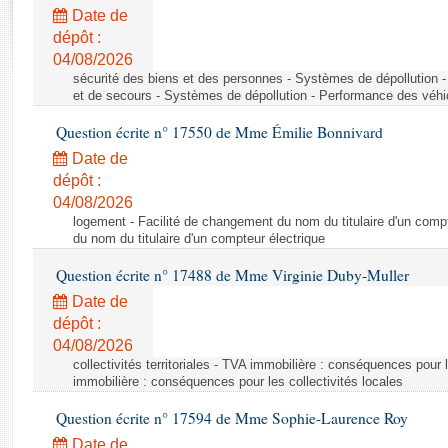
Rapports d'enquête
Date de
Rapports législatifs
dépôt :
Rapports sur l'application des lois
04/08/2026
Baromètre de l’application des lois
sécurité des biens et des personnes - Systèmes de dépollution 
et de secours - Systèmes de dépollution - Performance des véhi
Question écrite n° 17550 de Mme Émilie Bonnivard
Dossiers législatifs
Date de
Budget et sécurité sociale
dépôt :
Questions écrites et orales
04/08/2026
Comptes rendus des débats
logement - Facilité de changement du nom du titulaire d'un compt
du nom du titulaire d'un compteur électrique
Question écrite n° 17488 de Mme Virginie Duby-Muller
Date de
dépôt :
04/08/2026
collectivités territoriales - TVA immobilière : conséquences pour 
immobilière : conséquences pour les collectivités locales
Question écrite n° 17594 de Mme Sophie-Laurence Roy
Date de