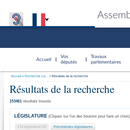
Assemb
Accèder à
la page
Vos
Travaux
Accueil
d'accueil
députés
parlementaires
Vous
Accueil
Recherche sur...
Résultats de la recherche
êtes
Résultats de la recherche
Général
ici
CONNEX
TRAVA
CONNA
DÉC
:
153461
résultats trouvés
LÉGISLATURE
(Cliquez sur l'un des boutons pour faire un choix
17e législature (X)
Précédentes législatures