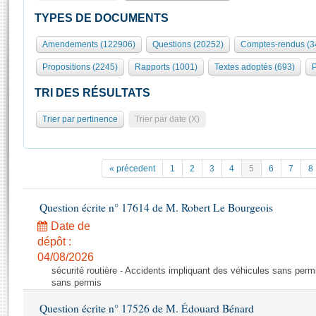
S'id
Présidence
Séance publique
Rôle et pouvoirs de l'Assemblée
Visiter l'Assemblée
TYPES DE DOCUMENTS
Fiches « Connaissance de l’Assemblée »
577 députés
Commissions et autres organes
Visite virtuelle du palais Bourbon
Amendements (122906)
Questions (20252)
Comptes-rendus (3
Organisation de l'Assemblée
Groupes politiques
Europe et International
Assister à une séance
Mot
Propositions (2245)
Rapports (1001)
Textes adoptés (693)
P
Présidence
Conférence des Présidents
Bureau
Collège des Ques
Élections législatives
Contrôle et évaluation
Accès des chercheurs à l’Assemblée
TRI DES RÉSULTATS
Congrès
Les évènements
S'inscrire
Trier par pertinence
Trier par date (X)
Pétitions
Statistiques et chiffres clés
Transparence et déontologie
Vous n'ave
Patrimoine
E
Documents de référence
« précedent
1
2
3
4
5
6
7
8
La Bibliothèque
( Constitution | Règlement de l'Assemblée ... )
Documents parlementaires
Les archives
Question écrite n° 17614 de M. Robert Le Bourgeois
Projets de loi
Contacts et plan d'accès
Date de
Propositions de loi
Histoire
Photos libres de droit
dépôt :
Amendements
Juniors
04/08/2026
Textes adoptés
sécurité routière - Accidents impliquant des véhicules sans perm
Anciennes législatures
sans permis
Liens vers les sites publics
Rapports d'information
Question écrite n° 17526 de M. Édouard Bénard