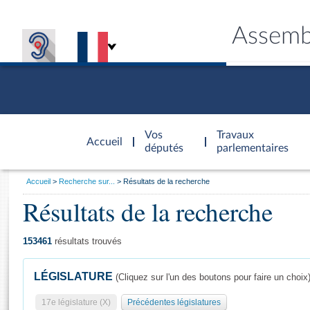
Assemb
Accèder à
la page
Vos
Travaux
Accueil
d'accueil
députés
parlementaires
Vous
Accueil
Recherche sur...
Résultats de la recherche
êtes
Résultats de la recherche
Général
ici
CONNEX
TRAVA
CONNA
DÉC
:
153461
résultats trouvés
LÉGISLATURE
(Cliquez sur l'un des boutons pour faire un choix
17e législature (X)
Précédentes législatures