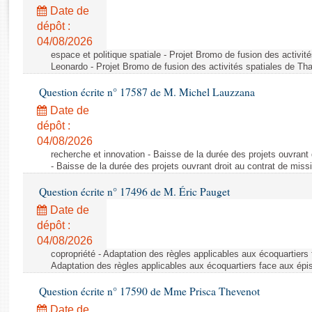
Rapports d'enquête
Date de
Rapports législatifs
dépôt :
Rapports sur l'application des lois
04/08/2026
Baromètre de l’application des lois
espace et politique spatiale - Projet Bromo de fusion des activit
Leonardo - Projet Bromo de fusion des activités spatiales de Tha
Question écrite n° 17587 de M. Michel Lauzzana
Dossiers législatifs
Date de
Budget et sécurité sociale
dépôt :
Questions écrites et orales
04/08/2026
Comptes rendus des débats
recherche et innovation - Baisse de la durée des projets ouvrant 
- Baisse de la durée des projets ouvrant droit au contrat de missi
Question écrite n° 17496 de M. Éric Pauget
Date de
dépôt :
04/08/2026
copropriété - Adaptation des règles applicables aux écoquartiers
Adaptation des règles applicables aux écoquartiers face aux épi
Question écrite n° 17590 de Mme Prisca Thevenot
Date de