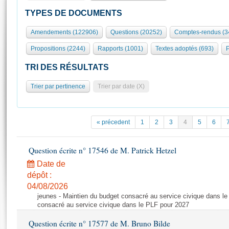
S'id
Présidence
Séance publique
Rôle et pouvoirs de l'Assemblée
Visiter l'Assemblée
TYPES DE DOCUMENTS
Fiches « Connaissance de l’Assemblée »
577 députés
Commissions et autres organes
Visite virtuelle du palais Bourbon
Amendements (122906)
Questions (20252)
Comptes-rendus (3
Organisation de l'Assemblée
Groupes politiques
Europe et International
Assister à une séance
Mot
Propositions (2244)
Rapports (1001)
Textes adoptés (693)
P
Présidence
Conférence des Présidents
Bureau
Collège des Ques
Élections législatives
Contrôle et évaluation
Accès des chercheurs à l’Assemblée
TRI DES RÉSULTATS
Congrès
Les évènements
S'inscrire
Trier par pertinence
Trier par date (X)
Pétitions
Statistiques et chiffres clés
Transparence et déontologie
Vous n'ave
Patrimoine
E
Documents de référence
« précedent
1
2
3
4
5
6
La Bibliothèque
( Constitution | Règlement de l'Assemblée ... )
Documents parlementaires
Les archives
Question écrite n° 17546 de M. Patrick Hetzel
Projets de loi
Contacts et plan d'accès
Date de
Propositions de loi
Histoire
Photos libres de droit
dépôt :
Amendements
Juniors
04/08/2026
Textes adoptés
jeunes - Maintien du budget consacré au service civique dans le
Anciennes législatures
consacré au service civique dans le PLF pour 2027
Liens vers les sites publics
Rapports d'information
Question écrite n° 17577 de M. Bruno Bilde