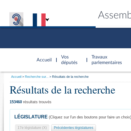
Assemb
Accèder à
la page
Vos
Travaux
Accueil
d'accueil
députés
parlementaires
Vous
Accueil
Recherche sur...
Résultats de la recherche
êtes
Résultats de la recherche
Général
ici
CONNEX
TRAVA
CONNA
DÉC
:
153460
résultats trouvés
LÉGISLATURE
(Cliquez sur l'un des boutons pour faire un choix
17e législature (X)
Précédentes législatures