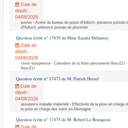
Rapports d'enquête
Date de
Rapports législatifs
dépôt :
Rapports sur l'application des lois
04/08/2026
Baromètre de l’application des lois
postes - Avenir du bureau de poste d'Hulluch, présence postale d
d'Hulluch, présence postale de proximité
Question écrite n° 17639 de Mme Sandra Delannoy
Dossiers législatifs
Date de
Budget et sécurité sociale
dépôt :
Questions écrites et orales
04/08/2026
Comptes rendus des débats
Union européenne - Calendrier de la flotte permanente RescEU - 
RescEU
Question écrite n° 17473 de M. Patrick Hetzel
Date de
dépôt :
04/08/2026
assurance maladie maternité - Effectivité de la prise en charge d
la prise en charge des soins en Allemagne
Question écrite n° 17475 de M. Robert Le Bourgeois
Date de