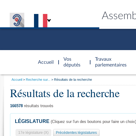
Assemb
Accèder à
la page
Vos
Travaux
Accueil
d'accueil
députés
parlementaires
Vous
Accueil
Recherche sur...
Résultats de la recherche
êtes
Résultats de la recherche
Général
ici
CONNEX
TRAVA
CONNA
DÉC
:
166578
résultats trouvés
LÉGISLATURE
(Cliquez sur l'un des boutons pour faire un choix
17e législature (X)
Précédentes législatures