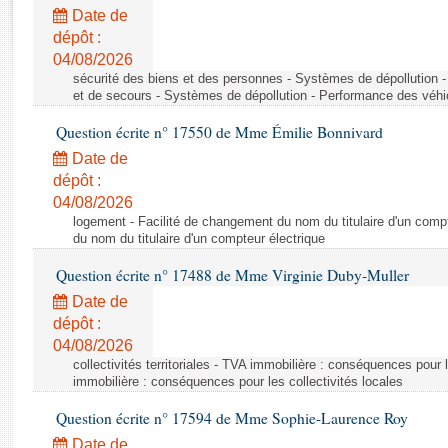
Rapports d'enquête
Date de
Rapports législatifs
dépôt :
Rapports sur l'application des lois
04/08/2026
Baromètre de l’application des lois
sécurité des biens et des personnes - Systèmes de dépollution 
et de secours - Systèmes de dépollution - Performance des véhi
Question écrite n° 17550 de Mme Émilie Bonnivard
Dossiers législatifs
Date de
Budget et sécurité sociale
dépôt :
Questions écrites et orales
04/08/2026
Comptes rendus des débats
logement - Facilité de changement du nom du titulaire d'un compt
du nom du titulaire d'un compteur électrique
Question écrite n° 17488 de Mme Virginie Duby-Muller
Date de
dépôt :
04/08/2026
collectivités territoriales - TVA immobilière : conséquences pour 
immobilière : conséquences pour les collectivités locales
Question écrite n° 17594 de Mme Sophie-Laurence Roy
Date de