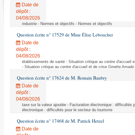
Rapports d'enquête
Date de
Rapports législatifs
dépôt :
Rapports sur l'application des lois
04/08/2026
Baromètre de l’application des lois
industrie - Normes et objectifs - Normes et objectifs
Question écrite n° 17529 de Mme Élise Leboucher
Dossiers législatifs
Date de
Budget et sécurité sociale
dépôt :
04/08/2026
Questions écrites et orales
établissements de santé - Situation critique au centre d'accuei
Comptes rendus des débats
- Situation critique au centre d'accueil et de crise Ginette Ama
Question écrite n° 17624 de M. Romain Baubry
Date de
dépôt :
04/08/2026
taxe sur la valeur ajoutée - Facturation électronique : difficultés
électronique : difficultés pour le secteur du tourisme
Question écrite n° 17468 de M. Patrick Hetzel
Date de