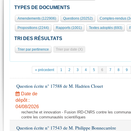
S'id
Présidence
Séance publique
Rôle et pouvoirs de l'Assemblée
Visiter l'Assemblée
TYPES DE DOCUMENTS
Fiches « Connaissance de l’Assemblée »
577 députés
Commissions et autres organes
Visite virtuelle du palais Bourbon
Amendements (122906)
Questions (20252)
Comptes-rendus (3
Organisation de l'Assemblée
Groupes politiques
Europe et International
Assister à une séance
Mot
Propositions (2244)
Rapports (1001)
Textes adoptés (693)
P
Présidence
Conférence des Présidents
Bureau
Collège des Ques
Élections législatives
Contrôle et évaluation
Accès des chercheurs à l’Assemblée
TRI DES RÉSULTATS
Congrès
Les évènements
S'inscrire
Trier par pertinence
Trier par date (X)
Pétitions
Statistiques et chiffres clés
Transparence et déontologie
Vous n'ave
Patrimoine
E
Documents de référence
« précedent
1
2
3
4
5
6
7
8
9
La Bibliothèque
( Constitution | Règlement de l'Assemblée ... )
Documents parlementaires
Les archives
Question écrite n° 17588 de M. Hadrien Clouet
Projets de loi
Contacts et plan d'accès
Date de
Propositions de loi
Histoire
Photos libres de droit
dépôt :
Amendements
Juniors
04/08/2026
Textes adoptés
recherche et innovation - Fusion IRD-CNRS contre les communa
Anciennes législatures
contre les communautés scientifiques
Liens vers les sites publics
Rapports d'information
Question écrite n° 17543 de M. Philippe Bonnecarrère