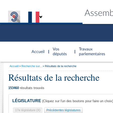
Assemb
Accèder à
la page
Vos
Travaux
Accueil
d'accueil
députés
parlementaires
Vous
Accueil
Recherche sur...
Résultats de la recherche
êtes
Résultats de la recherche
Général
ici
CONNEX
TRAVA
CONNA
DÉC
:
153460
résultats trouvés
LÉGISLATURE
(Cliquez sur l'un des boutons pour faire un choix
17e législature (X)
Précédentes législatures