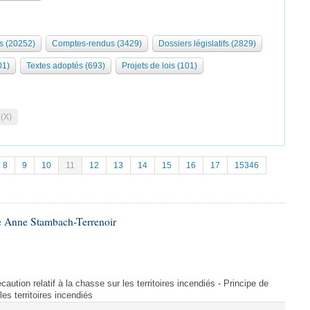
s (20252)
Comptes-rendus (3429)
Dossiers législatifs (2829)
01)
Textes adoptés (693)
Projets de lois (101)
 (X)
8
9
10
11
12
13
14
15
16
17
15346
e Anne Stambach-Terrenoir
aution relatif à la chasse sur les territoires incendiés - Principe de
les territoires incendiés