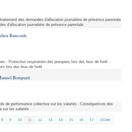
e traitement des demandes d'allocation journalière de présence parentale
es d'allocation journalière de présence parentale
ulien Rancoule
es - Protection respiratoire des pompiers lors des feux de forêt -
ers lors des feux de forêt
 Manuel Bompard
ds de performance collective sur les salariés - Conséquences des
 sur les salariés
8
9
10
11
12
13
14
15
16
17
15346