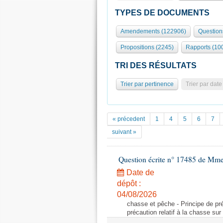
TYPES DE DOCUMENTS
Amendements (122906)
Question
Propositions (2245)
Rapports (10
TRI DES RÉSULTATS
Trier par pertinence
Trier par date
« précedent
1
4
5
6
7
suivant »
Question écrite n° 17485 de Mm
Date de
dépôt :
04/08/2026
chasse et pêche - Principe de préc
précaution relatif à la chasse sur 