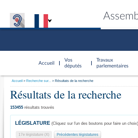
Assemb
Accèder à
la page
Vos
Travaux
Accueil
d'accueil
députés
parlementaires
Vous
Accueil
Recherche sur...
Résultats de la recherche
êtes
Résultats de la recherche
Général
ici
CONNEX
TRAVA
CONNA
DÉC
:
153455
résultats trouvés
LÉGISLATURE
(Cliquez sur l'un des boutons pour faire un choix
17e législature (X)
Précédentes législatures