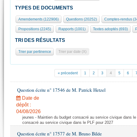
S'id
Présidence
Séance publique
Rôle et pouvoirs de l'Assemblée
Visiter l'Assemblée
TYPES DE DOCUMENTS
Fiches « Connaissance de l’Assemblée »
577 députés
Commissions et autres organes
Visite virtuelle du palais Bourbon
Amendements (122906)
Questions (20252)
Comptes-rendus (3
Organisation de l'Assemblée
Groupes politiques
Europe et International
Assister à une séance
Mot
Propositions (2245)
Rapports (1001)
Textes adoptés (693)
P
Présidence
Conférence des Présidents
Bureau
Collège des Ques
Élections législatives
Contrôle et évaluation
Accès des chercheurs à l’Assemblée
TRI DES RÉSULTATS
Congrès
Les évènements
S'inscrire
Trier par pertinence
Trier par date (X)
Pétitions
Statistiques et chiffres clés
Transparence et déontologie
Vous n'ave
Patrimoine
E
Documents de référence
« précedent
1
2
3
4
5
6
La Bibliothèque
( Constitution | Règlement de l'Assemblée ... )
Documents parlementaires
Les archives
Question écrite n° 17546 de M. Patrick Hetzel
Projets de loi
Contacts et plan d'accès
Date de
Propositions de loi
Histoire
Photos libres de droit
dépôt :
Amendements
Juniors
04/08/2026
Textes adoptés
jeunes - Maintien du budget consacré au service civique dans le
Anciennes législatures
consacré au service civique dans le PLF pour 2027
Liens vers les sites publics
Rapports d'information
Question écrite n° 17577 de M. Bruno Bilde