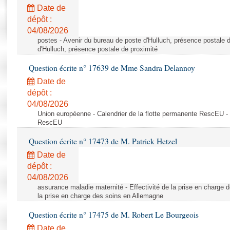
Rapports d'enquête
Date de
Rapports législatifs
dépôt :
Rapports sur l'application des lois
04/08/2026
Baromètre de l’application des lois
postes - Avenir du bureau de poste d'Hulluch, présence postale d
d'Hulluch, présence postale de proximité
Question écrite n° 17639 de Mme Sandra Delannoy
Dossiers législatifs
Date de
Budget et sécurité sociale
dépôt :
Questions écrites et orales
04/08/2026
Comptes rendus des débats
Union européenne - Calendrier de la flotte permanente RescEU - 
RescEU
Question écrite n° 17473 de M. Patrick Hetzel
Date de
dépôt :
04/08/2026
assurance maladie maternité - Effectivité de la prise en charge d
la prise en charge des soins en Allemagne
Question écrite n° 17475 de M. Robert Le Bourgeois
Date de