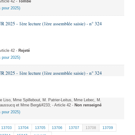
ticle 42 -
Tombé
es pour 2025)
025 - 1ère lecture (1ère assemblée saisie) - n° 324
ticle 42 -
Rejeté
es pour 2025)
025 - 1ère lecture (1ère assemblée saisie) - n° 324
Liso, Mme Spillebout, M. Patrier-Leitus, Mme Lebec, M.
aussucq et Mme Berg&#233; - Article 42 -
Non renseigné
es pour 2025)
13703
13704
13705
13706
13707
13708
13709