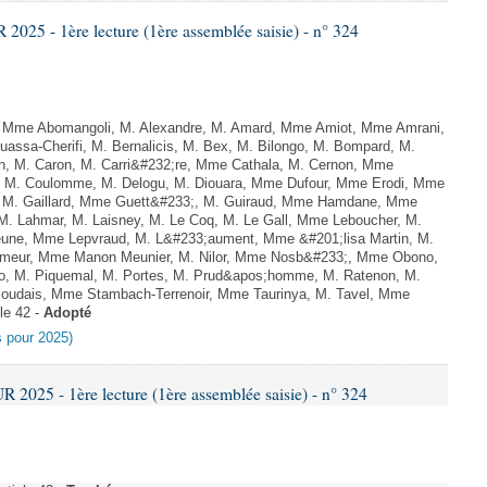
25 - 1ère lecture (1ère assemblée saisie) - n° 324
Mme Abomangoli, M. Alexandre, M. Amard, Mme Amiot, Mme Amrani,
uassa-Cherifi, M. Bernalicis, M. Bex, M. Bilongo, M. Bompard, M.
en, M. Caron, M. Carri&#232;re, Mme Cathala, M. Cernon, Mme
el, M. Coulomme, M. Delogu, M. Diouara, Mme Dufour, Mme Erodi, Mme
, M. Gaillard, Mme Guett&#233;, M. Guiraud, Mme Hamdane, Mme
 M. Lahmar, M. Laisney, M. Le Coq, M. Le Gall, Mme Leboucher, M.
eune, Mme Lepvraud, M. L&#233;aument, Mme &#201;lisa Martin, M.
eur, Mme Manon Meunier, M. Nilor, Mme Nosb&#233;, Mme Obono,
o, M. Piquemal, M. Portes, M. Prud&apos;homme, M. Ratenon, M.
 Soudais, Mme Stambach-Terrenoir, Mme Taurinya, M. Tavel, Mme
le 42 -
Adopté
es pour 2025)
025 - 1ère lecture (1ère assemblée saisie) - n° 324