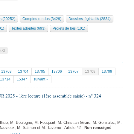
s (20252)
Comptes-rendus (3429)
Dossiers législatifs (2834)
01)
Textes adoptés (693)
Projets de lois (101)
 (X)
13703
13704
13705
13706
13707
13708
13709
13714
15347
suivant »
025 - 1ère lecture (1ère assemblée saisie) - n° 324
isio, M. Boulogne, M. Fouquart, M. Christian Girard, M. Gonzalez, M.
auvieux, M. Salmon et M. Taverne - Article 42 -
Non renseigné