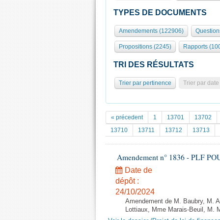
TYPES DE DOCUMENTS
Amendements (122906)
Question
Propositions (2245)
Rapports (10
TRI DES RÉSULTATS
Trier par pertinence
Trier par date
« précedent
1
13701
13702
13710
13711
13712
13713
Amendement n° 1836 - PLF POUR 2
Date de
dépôt :
24/10/2024
Amendement de M. Baubry, M. All
Lottiaux, Mme Marais-Beuil, M. M