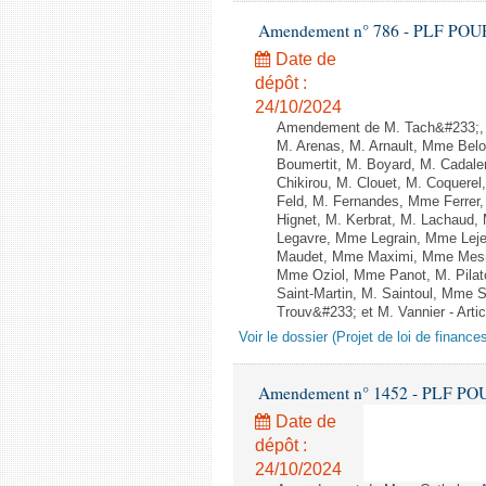
Amendement n° 786 - PLF POUR 20
Date de
dépôt :
24/10/2024
Amendement de M. Tach&#233;, 
M. Arenas, M. Arnault, Mme Belo
Boumertit, M. Boyard, M. Cadal
Chikirou, M. Clouet, M. Coquer
Feld, M. Fernandes, Mme Ferrer
Hignet, M. Kerbrat, M. Lachaud,
Legavre, Mme Legrain, Mme Lej
Maudet, Mme Maximi, Mme Mesm
Mme Oziol, Mme Panot, M. Pilat
Saint-Martin, M. Saintoul, Mme
Trouv&#233; et M. Vannier - Artic
Voir le dossier (Projet de loi de financ
Amendement n° 1452 - PLF POUR 2
Date de
dépôt :
24/10/2024