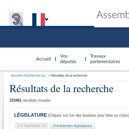
Assemb
Accèder à
la page
Vos
Travaux
Accueil
d'accueil
députés
parlementaires
Vous
Accueil
Recherche sur...
Résultats de la recherche
êtes
Résultats de la recherche
Général
ici
CONNEX
TRAVA
CONNA
DÉC
:
153461
résultats trouvés
LÉGISLATURE
(Cliquez sur l'un des boutons pour faire un choix
17e législature (X)
Précédentes législatures