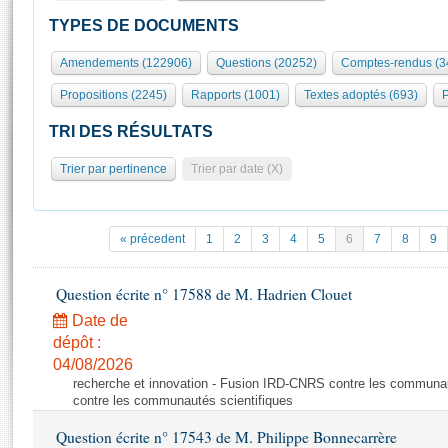
S'id
Présidence
Séance publique
Rôle et pouvoirs de l'Assemblée
Visiter l'Assemblée
TYPES DE DOCUMENTS
Fiches « Connaissance de l’Assemblée »
577 députés
Commissions et autres organes
Visite virtuelle du palais Bourbon
Amendements (122906)
Questions (20252)
Comptes-rendus (3
Organisation de l'Assemblée
Groupes politiques
Europe et International
Assister à une séance
Mot
Propositions (2245)
Rapports (1001)
Textes adoptés (693)
P
Présidence
Conférence des Présidents
Bureau
Collège des Ques
Élections législatives
Contrôle et évaluation
Accès des chercheurs à l’Assemblée
TRI DES RÉSULTATS
Congrès
Les évènements
S'inscrire
Trier par pertinence
Trier par date (X)
Pétitions
Statistiques et chiffres clés
Transparence et déontologie
Vous n'ave
Patrimoine
E
Documents de référence
« précedent
1
2
3
4
5
6
7
8
9
La Bibliothèque
( Constitution | Règlement de l'Assemblée ... )
Documents parlementaires
Les archives
Question écrite n° 17588 de M. Hadrien Clouet
Projets de loi
Contacts et plan d'accès
Date de
Propositions de loi
Histoire
Photos libres de droit
dépôt :
Amendements
Juniors
04/08/2026
Textes adoptés
recherche et innovation - Fusion IRD-CNRS contre les communa
Anciennes législatures
contre les communautés scientifiques
Liens vers les sites publics
Rapports d'information
Question écrite n° 17543 de M. Philippe Bonnecarrère