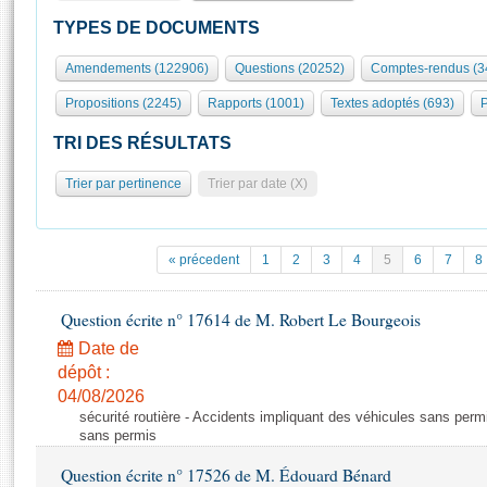
S'id
Présidence
Séance publique
Rôle et pouvoirs de l'Assemblée
Visiter l'Assemblée
TYPES DE DOCUMENTS
Fiches « Connaissance de l’Assemblée »
577 députés
Commissions et autres organes
Visite virtuelle du palais Bourbon
Amendements (122906)
Questions (20252)
Comptes-rendus (3
Organisation de l'Assemblée
Groupes politiques
Europe et International
Assister à une séance
Mot
Propositions (2245)
Rapports (1001)
Textes adoptés (693)
P
Présidence
Conférence des Présidents
Bureau
Collège des Ques
Élections législatives
Contrôle et évaluation
Accès des chercheurs à l’Assemblée
TRI DES RÉSULTATS
Congrès
Les évènements
S'inscrire
Trier par pertinence
Trier par date (X)
Pétitions
Statistiques et chiffres clés
Transparence et déontologie
Vous n'ave
Patrimoine
E
Documents de référence
« précedent
1
2
3
4
5
6
7
8
La Bibliothèque
( Constitution | Règlement de l'Assemblée ... )
Documents parlementaires
Les archives
Question écrite n° 17614 de M. Robert Le Bourgeois
Projets de loi
Contacts et plan d'accès
Date de
Propositions de loi
Histoire
Photos libres de droit
dépôt :
Amendements
Juniors
04/08/2026
Textes adoptés
sécurité routière - Accidents impliquant des véhicules sans perm
Anciennes législatures
sans permis
Liens vers les sites publics
Rapports d'information
Question écrite n° 17526 de M. Édouard Bénard