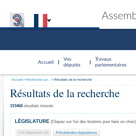
Assemb
Accèder à
la page
Vos
Travaux
Accueil
d'accueil
députés
parlementaires
Vous
Accueil
Recherche sur...
Résultats de la recherche
êtes
Résultats de la recherche
Général
ici
CONNEX
TRAVA
CONNA
DÉC
:
153460
résultats trouvés
LÉGISLATURE
(Cliquez sur l'un des boutons pour faire un choix
17e législature (X)
Précédentes législatures