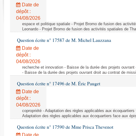
Rapports d'enquête
Date de
Rapports législatifs
dépôt :
Rapports sur l'application des lois
04/08/2026
Baromètre de l’application des lois
espace et politique spatiale - Projet Bromo de fusion des activit
Leonardo - Projet Bromo de fusion des activités spatiales de Tha
Question écrite n° 17587 de M. Michel Lauzzana
Dossiers législatifs
Date de
Budget et sécurité sociale
dépôt :
Questions écrites et orales
04/08/2026
Comptes rendus des débats
recherche et innovation - Baisse de la durée des projets ouvrant 
- Baisse de la durée des projets ouvrant droit au contrat de missi
Question écrite n° 17496 de M. Éric Pauget
Date de
dépôt :
04/08/2026
copropriété - Adaptation des règles applicables aux écoquartiers
Adaptation des règles applicables aux écoquartiers face aux épi
Question écrite n° 17590 de Mme Prisca Thevenot
Date de