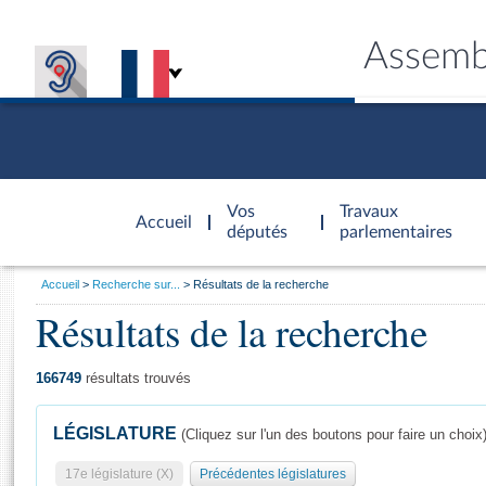
Assemb
Accèder à
la page
Vos
Travaux
Accueil
d'accueil
députés
parlementaires
Vous
Accueil
Recherche sur...
Résultats de la recherche
êtes
Résultats de la recherche
Général
ici
CONNEX
TRAVA
CONNA
DÉC
:
166749
résultats trouvés
LÉGISLATURE
(Cliquez sur l'un des boutons pour faire un choix
17e législature (X)
Précédentes législatures