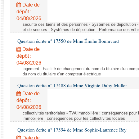
Rapports d'enquête
Date de
Rapports législatifs
dépôt :
Rapports sur l'application des lois
04/08/2026
Baromètre de l’application des lois
sécurité des biens et des personnes - Systèmes de dépollution 
et de secours - Systèmes de dépollution - Performance des véhi
Question écrite n° 17550 de Mme Émilie Bonnivard
Dossiers législatifs
Date de
Budget et sécurité sociale
dépôt :
Questions écrites et orales
04/08/2026
Comptes rendus des débats
logement - Facilité de changement du nom du titulaire d'un compt
du nom du titulaire d'un compteur électrique
Question écrite n° 17488 de Mme Virginie Duby-Muller
Date de
dépôt :
04/08/2026
collectivités territoriales - TVA immobilière : conséquences pour 
immobilière : conséquences pour les collectivités locales
Question écrite n° 17594 de Mme Sophie-Laurence Roy
Date de