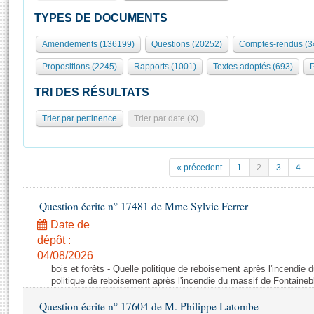
S'id
Présidence
Séance publique
Rôle et pouvoirs de l'Assemblée
Visiter l'Assemblée
TYPES DE DOCUMENTS
Fiches « Connaissance de l’Assemblée »
577 députés
Commissions et autres organes
Visite virtuelle du palais Bourbon
Amendements (136199)
Questions (20252)
Comptes-rendus (3
Organisation de l'Assemblée
Groupes politiques
Europe et International
Assister à une séance
Mot
Propositions (2245)
Rapports (1001)
Textes adoptés (693)
P
Présidence
Conférence des Présidents
Bureau
Collège des Ques
Élections législatives
Contrôle et évaluation
Accès des chercheurs à l’Assemblée
TRI DES RÉSULTATS
Congrès
Les évènements
S'inscrire
Trier par pertinence
Trier par date (X)
Pétitions
Statistiques et chiffres clés
Transparence et déontologie
Vous n'ave
Patrimoine
E
Documents de référence
« précedent
1
2
3
4
La Bibliothèque
( Constitution | Règlement de l'Assemblée ... )
Documents parlementaires
Les archives
Question écrite n° 17481 de Mme Sylvie Ferrer
Projets de loi
Contacts et plan d'accès
Date de
Propositions de loi
Histoire
Photos libres de droit
dépôt :
Amendements
Juniors
04/08/2026
Textes adoptés
bois et forêts - Quelle politique de reboisement après l'incendie
Anciennes législatures
politique de reboisement après l'incendie du massif de Fontaineb
Liens vers les sites publics
Rapports d'information
Question écrite n° 17604 de M. Philippe Latombe