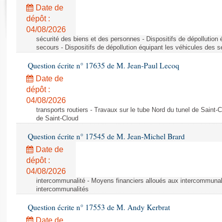
Rapports d'enquête
Date de
Rapports législatifs
dépôt :
Rapports sur l'application des lois
04/08/2026
Baromètre de l’application des lois
sécurité des biens et des personnes - Dispositifs de dépollution
secours - Dispositifs de dépollution équipant les véhicules des 
Question écrite n° 17635 de M. Jean-Paul Lecoq
Dossiers législatifs
Date de
Budget et sécurité sociale
dépôt :
Questions écrites et orales
04/08/2026
Comptes rendus des débats
transports routiers - Travaux sur le tube Nord du tunel de Saint-
de Saint-Cloud
Question écrite n° 17545 de M. Jean-Michel Brard
Date de
dépôt :
04/08/2026
intercommunalité - Moyens financiers alloués aux intercommunal
intercommunalités
Question écrite n° 17553 de M. Andy Kerbrat
Date de