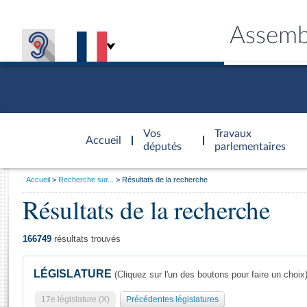
Assemb
Accèder à
la page
Vos
Travaux
Accueil
d'accueil
députés
parlementaires
Vous
Accueil
Recherche sur...
Résultats de la recherche
êtes
Résultats de la recherche
Général
ici
CONNEX
TRAVA
CONNA
DÉC
:
166749
résultats trouvés
LÉGISLATURE
(Cliquez sur l'un des boutons pour faire un choix
17e législature (X)
Précédentes législatures