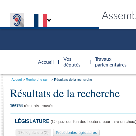
Assemb
Accèder à
la page
Vos
Travaux
Accueil
d'accueil
députés
parlementaires
Vous
Accueil
Recherche sur...
Résultats de la recherche
êtes
Résultats de la recherche
Général
ici
CONNEX
TRAVA
CONNA
DÉC
:
166754
résultats trouvés
LÉGISLATURE
(Cliquez sur l'un des boutons pour faire un choix
17e législature (X)
Précédentes législatures