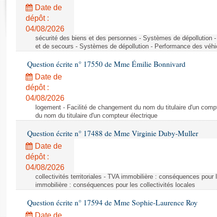
Rapports d'enquête
Date de
Rapports législatifs
dépôt :
Rapports sur l'application des lois
04/08/2026
Baromètre de l’application des lois
sécurité des biens et des personnes - Systèmes de dépollution 
et de secours - Systèmes de dépollution - Performance des véhi
Question écrite n° 17550 de Mme Émilie Bonnivard
Dossiers législatifs
Date de
Budget et sécurité sociale
dépôt :
Questions écrites et orales
04/08/2026
Comptes rendus des débats
logement - Facilité de changement du nom du titulaire d'un compt
du nom du titulaire d'un compteur électrique
Question écrite n° 17488 de Mme Virginie Duby-Muller
Date de
dépôt :
04/08/2026
collectivités territoriales - TVA immobilière : conséquences pour 
immobilière : conséquences pour les collectivités locales
Question écrite n° 17594 de Mme Sophie-Laurence Roy
Date de