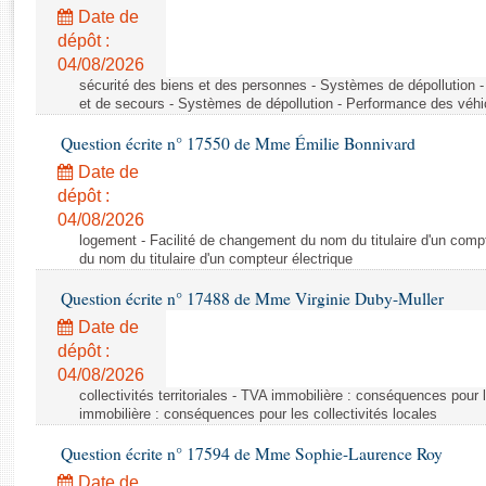
Rapports d'enquête
Date de
Rapports législatifs
dépôt :
Rapports sur l'application des lois
04/08/2026
Baromètre de l’application des lois
sécurité des biens et des personnes - Systèmes de dépollution 
et de secours - Systèmes de dépollution - Performance des véhi
Question écrite n° 17550 de Mme Émilie Bonnivard
Dossiers législatifs
Date de
Budget et sécurité sociale
dépôt :
Questions écrites et orales
04/08/2026
Comptes rendus des débats
logement - Facilité de changement du nom du titulaire d'un compt
du nom du titulaire d'un compteur électrique
Question écrite n° 17488 de Mme Virginie Duby-Muller
Date de
dépôt :
04/08/2026
collectivités territoriales - TVA immobilière : conséquences pour 
immobilière : conséquences pour les collectivités locales
Question écrite n° 17594 de Mme Sophie-Laurence Roy
Date de