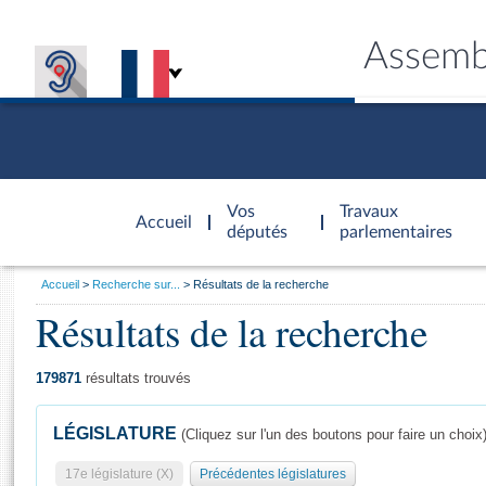
Assemb
Accèder à
la page
Vos
Travaux
Accueil
d'accueil
députés
parlementaires
Vous
Accueil
Recherche sur...
Résultats de la recherche
êtes
Résultats de la recherche
Général
ici
CONNEX
TRAVA
CONNA
DÉC
:
179871
résultats trouvés
LÉGISLATURE
(Cliquez sur l'un des boutons pour faire un choix
17e législature (X)
Précédentes législatures