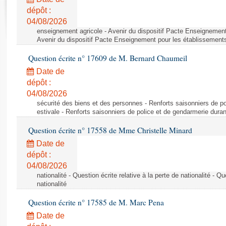
Rapports d'enquête
dépôt :
Rapports législatifs
04/08/2026
Rapports sur l'application des lois
enseignement agricole - Avenir du dispositif Pacte Enseignement
Baromètre de l’application des lois
Avenir du dispositif Pacte Enseignement pour les établissements
Question écrite n° 17609 de M. Bernard Chaumeil
Dossiers législatifs
Date de
Budget et sécurité sociale
dépôt :
04/08/2026
Questions écrites et orales
sécurité des biens et des personnes - Renforts saisonniers de po
Comptes rendus des débats
estivale - Renforts saisonniers de police et de gendarmerie duran
Question écrite n° 17558 de Mme Christelle Minard
Date de
dépôt :
04/08/2026
nationalité - Question écrite relative à la perte de nationalité - Qu
nationalité
Question écrite n° 17585 de M. Marc Pena
Date de