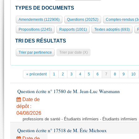
S'id
Présidence
Séance publique
Rôle et pouvoirs de l'Assemblée
Visiter l'Assemblée
TYPES DE DOCUMENTS
Fiches « Connaissance de l’Assemblée »
577 députés
Commissions et autres organes
Visite virtuelle du palais Bourbon
Amendements (122906)
Questions (20252)
Comptes-rendus (3
Organisation de l'Assemblée
Groupes politiques
Europe et International
Assister à une séance
Mot
Propositions (2245)
Rapports (1001)
Textes adoptés (693)
P
Présidence
Conférence des Présidents
Bureau
Collège des Ques
Élections législatives
Contrôle et évaluation
Accès des chercheurs à l’Assemblée
TRI DES RÉSULTATS
Congrès
Les évènements
S'inscrire
Trier par pertinence
Trier par date (X)
Pétitions
Statistiques et chiffres clés
Transparence et déontologie
Vous n'ave
Patrimoine
E
Documents de référence
« précedent
1
2
3
4
5
6
7
8
9
10
La Bibliothèque
( Constitution | Règlement de l'Assemblée ... )
Documents parlementaires
Les archives
Question écrite n° 17580 de M. Jean-Luc Warsmann
Projets de loi
Contacts et plan d'accès
Date de
Propositions de loi
Histoire
Photos libres de droit
dépôt :
Amendements
Juniors
04/08/2026
Textes adoptés
professions de santé - Étudiants infirmiers - Étudiants infirmiers
Anciennes législatures
Question écrite n° 17518 de M. Éric Michoux
Liens vers les sites publics
Rapports d'information
Date de