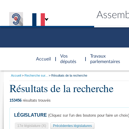
Assemb
Accèder à
la page
Vos
Travaux
Accueil
d'accueil
députés
parlementaires
Vous
Accueil
Recherche sur...
Résultats de la recherche
êtes
Résultats de la recherche
Général
ici
CONNEX
TRAVA
CONNA
DÉC
:
153456
résultats trouvés
LÉGISLATURE
(Cliquez sur l'un des boutons pour faire un choix
17e législature (X)
Précédentes législatures