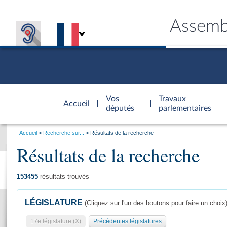
Assemb
Accèder à
la page
Vos
Travaux
Accueil
d'accueil
députés
parlementaires
Vous
Accueil
Recherche sur...
Résultats de la recherche
êtes
Résultats de la recherche
Général
ici
CONNEX
TRAVA
CONNA
DÉC
:
153455
résultats trouvés
LÉGISLATURE
(Cliquez sur l'un des boutons pour faire un choix
17e législature (X)
Précédentes législatures