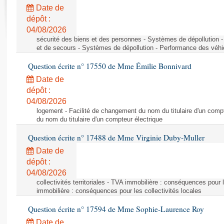
Rapports d'enquête
Date de
Rapports législatifs
dépôt :
Rapports sur l'application des lois
04/08/2026
Baromètre de l’application des lois
sécurité des biens et des personnes - Systèmes de dépollution 
et de secours - Systèmes de dépollution - Performance des véhi
Question écrite n° 17550 de Mme Émilie Bonnivard
Dossiers législatifs
Date de
Budget et sécurité sociale
dépôt :
Questions écrites et orales
04/08/2026
Comptes rendus des débats
logement - Facilité de changement du nom du titulaire d'un compt
du nom du titulaire d'un compteur électrique
Question écrite n° 17488 de Mme Virginie Duby-Muller
Date de
dépôt :
04/08/2026
collectivités territoriales - TVA immobilière : conséquences pour 
immobilière : conséquences pour les collectivités locales
Question écrite n° 17594 de Mme Sophie-Laurence Roy
Date de