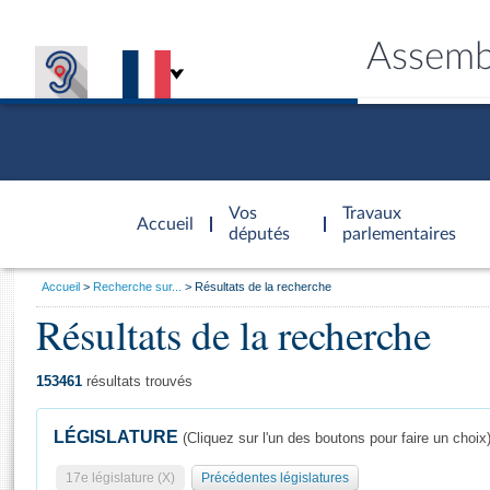
Assemb
Accèder à
la page
Vos
Travaux
Accueil
d'accueil
députés
parlementaires
Vous
Accueil
Recherche sur...
Résultats de la recherche
êtes
Résultats de la recherche
Général
ici
CONNEX
TRAVA
CONNA
DÉC
:
153461
résultats trouvés
LÉGISLATURE
(Cliquez sur l'un des boutons pour faire un choix
17e législature (X)
Précédentes législatures