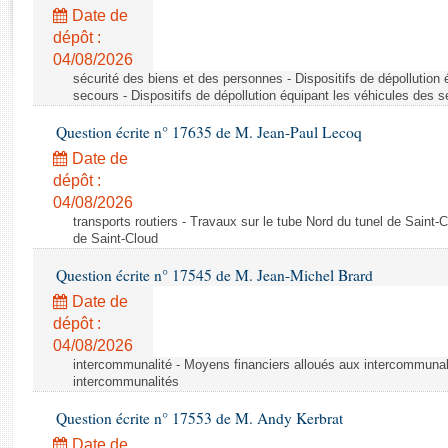
Rapports d'enquête
Date de
Rapports législatifs
dépôt :
Rapports sur l'application des lois
04/08/2026
Baromètre de l’application des lois
sécurité des biens et des personnes - Dispositifs de dépollution
secours - Dispositifs de dépollution équipant les véhicules des 
Question écrite n° 17635 de M. Jean-Paul Lecoq
Dossiers législatifs
Date de
Budget et sécurité sociale
dépôt :
Questions écrites et orales
04/08/2026
Comptes rendus des débats
transports routiers - Travaux sur le tube Nord du tunel de Saint-
de Saint-Cloud
Question écrite n° 17545 de M. Jean-Michel Brard
Date de
dépôt :
04/08/2026
intercommunalité - Moyens financiers alloués aux intercommunal
intercommunalités
Question écrite n° 17553 de M. Andy Kerbrat
Date de