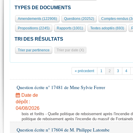
S'id
Présidence
Séance publique
Rôle et pouvoirs de l'Assemblée
Visiter l'Assemblée
TYPES DE DOCUMENTS
Fiches « Connaissance de l’Assemblée »
577 députés
Commissions et autres organes
Visite virtuelle du palais Bourbon
Amendements (122906)
Questions (20252)
Comptes-rendus (3
Organisation de l'Assemblée
Groupes politiques
Europe et International
Assister à une séance
Mot
Propositions (2245)
Rapports (1001)
Textes adoptés (693)
P
Présidence
Conférence des Présidents
Bureau
Collège des Ques
Élections législatives
Contrôle et évaluation
Accès des chercheurs à l’Assemblée
TRI DES RÉSULTATS
Congrès
Les évènements
S'inscrire
Trier par pertinence
Trier par date (X)
Pétitions
Statistiques et chiffres clés
Transparence et déontologie
Vous n'ave
Patrimoine
E
Documents de référence
« précedent
1
2
3
4
La Bibliothèque
( Constitution | Règlement de l'Assemblée ... )
Documents parlementaires
Les archives
Question écrite n° 17481 de Mme Sylvie Ferrer
Projets de loi
Contacts et plan d'accès
Date de
Propositions de loi
Histoire
Photos libres de droit
dépôt :
Amendements
Juniors
04/08/2026
Textes adoptés
bois et forêts - Quelle politique de reboisement après l'incendie
Anciennes législatures
politique de reboisement après l'incendie du massif de Fontaineb
Liens vers les sites publics
Rapports d'information
Question écrite n° 17604 de M. Philippe Latombe