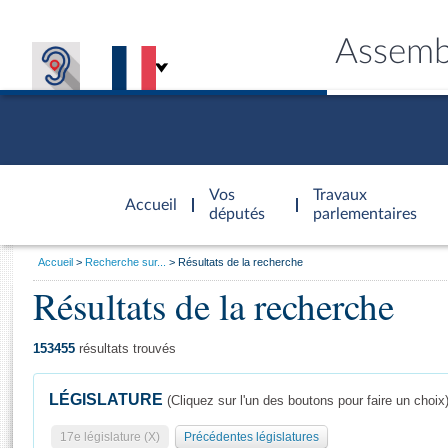
Assemb
Accèder à
la page
Vos
Travaux
Accueil
d'accueil
députés
parlementaires
Vous
Accueil
Recherche sur...
Résultats de la recherche
êtes
Résultats de la recherche
Général
ici
CONNEX
TRAVA
CONNA
DÉC
:
153455
résultats trouvés
LÉGISLATURE
(Cliquez sur l'un des boutons pour faire un choix
17e législature (X)
Précédentes législatures