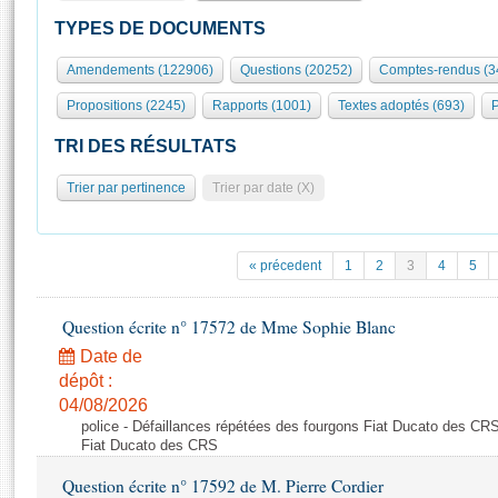
S'id
Présidence
Séance publique
Rôle et pouvoirs de l'Assemblée
Visiter l'Assemblée
TYPES DE DOCUMENTS
Fiches « Connaissance de l’Assemblée »
577 députés
Commissions et autres organes
Visite virtuelle du palais Bourbon
Amendements (122906)
Questions (20252)
Comptes-rendus (3
Organisation de l'Assemblée
Groupes politiques
Europe et International
Assister à une séance
Mot
Propositions (2245)
Rapports (1001)
Textes adoptés (693)
P
Présidence
Conférence des Présidents
Bureau
Collège des Ques
Élections législatives
Contrôle et évaluation
Accès des chercheurs à l’Assemblée
TRI DES RÉSULTATS
Congrès
Les évènements
S'inscrire
Trier par pertinence
Trier par date (X)
Pétitions
Statistiques et chiffres clés
Transparence et déontologie
Vous n'ave
Patrimoine
E
Documents de référence
« précedent
1
2
3
4
5
La Bibliothèque
( Constitution | Règlement de l'Assemblée ... )
Documents parlementaires
Les archives
Question écrite n° 17572 de Mme Sophie Blanc
Projets de loi
Contacts et plan d'accès
Date de
Propositions de loi
Histoire
Photos libres de droit
dépôt :
Amendements
Juniors
04/08/2026
Textes adoptés
police - Défaillances répétées des fourgons Fiat Ducato des CRS
Anciennes législatures
Fiat Ducato des CRS
Liens vers les sites publics
Rapports d'information
Question écrite n° 17592 de M. Pierre Cordier