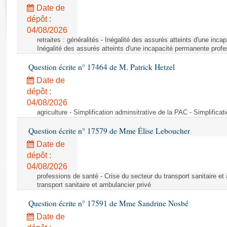
Rapports d'enquête
Date de
Rapports législatifs
dépôt :
Rapports sur l'application des lois
04/08/2026
Baromètre de l’application des lois
retraites : généralités - Inégalité des assurés atteints d'une inc
Inégalité des assurés atteints d'une incapacité permanente profe
Question écrite n° 17464 de M. Patrick Hetzel
Dossiers législatifs
Date de
Budget et sécurité sociale
dépôt :
Questions écrites et orales
04/08/2026
Comptes rendus des débats
agriculture - Simplification adminsitrative de la PAC - Simplifica
Question écrite n° 17579 de Mme Élise Leboucher
Date de
dépôt :
04/08/2026
professions de santé - Crise du secteur du transport sanitaire et
transport sanitaire et ambulancier privé
Question écrite n° 17591 de Mme Sandrine Nosbé
Date de