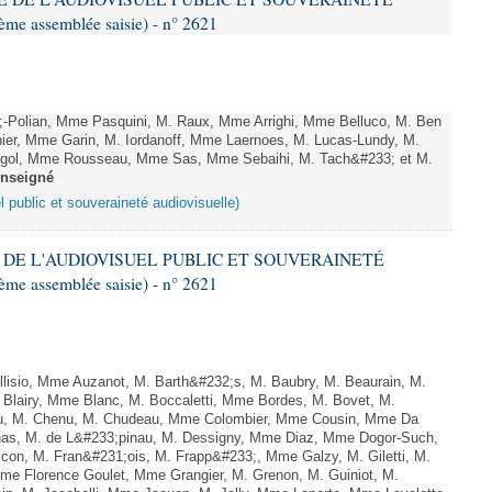
e assemblée saisie) - n° 2621
Polian, Mme Pasquini, M. Raux, Mme Arrighi, Mme Belluco, M. Ben
ier, Mme Garin, M. Iordanoff, Mme Laernoes, M. Lucas-Lundy, M.
gol, Mme Rousseau, Mme Sas, Mme Sebaihi, M. Tach&#233; et M.
enseigné
l public et souveraineté audiovisuelle)
E DE L'AUDIOVISUEL PUBLIC ET SOUVERAINETÉ
e assemblée saisie) - n° 2621
lisio, Mme Auzanot, M. Barth&#232;s, M. Baubry, M. Beaurain, M.
. Blairy, Mme Blanc, M. Boccaletti, Mme Bordes, M. Bovet, M.
eau, M. Chenu, M. Chudeau, Mme Colombier, Mme Cousin, Mme Da
nas, M. de L&#233;pinau, M. Dessigny, Mme Diaz, Mme Dogor-Such,
on, M. Fran&#231;ois, M. Frapp&#233;, Mme Galzy, M. Giletti, M.
 Mme Florence Goulet, Mme Grangier, M. Grenon, M. Guiniot, M.