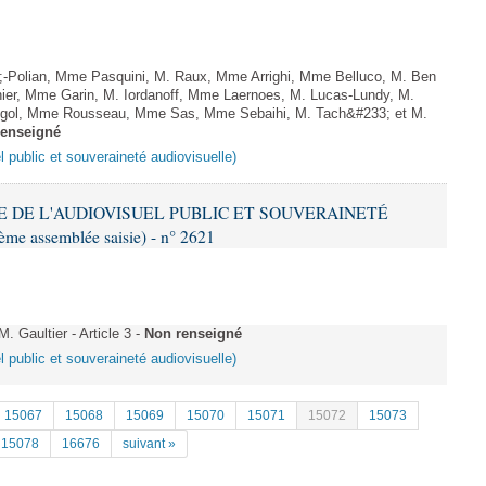
Polian, Mme Pasquini, M. Raux, Mme Arrighi, Mme Belluco, M. Ben
ier, Mme Garin, M. Iordanoff, Mme Laernoes, M. Lucas-Lundy, M.
gol, Mme Rousseau, Mme Sas, Mme Sebaihi, M. Tach&#233; et M.
renseigné
l public et souveraineté audiovisuelle)
ME DE L'AUDIOVISUEL PUBLIC ET SOUVERAINETÉ
e assemblée saisie) - n° 2621
Gaultier - Article 3 -
Non renseigné
l public et souveraineté audiovisuelle)
15067
15068
15069
15070
15071
15072
15073
15078
16676
suivant »