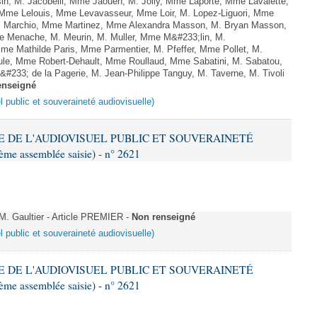
n, M. Jacobelli, Mme Jaouen, M. Jolly, Mme Laporte, Mme Lavalette,
me Lelouis, Mme Levavasseur, Mme Loir, M. Lopez-Liguori, Mme
 M. Marchio, Mme Martinez, Mme Alexandra Masson, M. Bryan Masson,
 Menache, M. Meurin, M. Muller, Mme M&#233;lin, M.
e Mathilde Paris, Mme Parmentier, M. Pfeffer, Mme Pollet, M.
e, Mme Robert-Dehault, Mme Roullaud, Mme Sabatini, M. Sabatou,
#233; de la Pagerie, M. Jean-Philippe Tanguy, M. Taverne, M. Tivoli
enseigné
l public et souveraineté audiovisuelle)
ME DE L'AUDIOVISUEL PUBLIC ET SOUVERAINETÉ
e assemblée saisie) - n° 2621
 Gaultier - Article PREMIER -
Non renseigné
l public et souveraineté audiovisuelle)
ME DE L'AUDIOVISUEL PUBLIC ET SOUVERAINETÉ
e assemblée saisie) - n° 2621