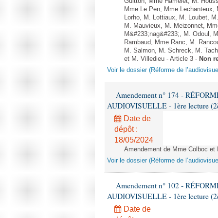
Guitton, Mme Hamelet, M. Houssi
Mme Le Pen, Mme Lechanteux, M
Lorho, M. Lottiaux, M. Loubet,
M. Mauvieux, M. Meizonnet, Mme
M&#233;nag&#233;, M. Odoul, Mm
Rambaud, Mme Ranc, M. Rancoul
M. Salmon, M. Schreck, M. Tach&
et M. Villedieu - Article 3 -
Non r
Voir le dossier (Réforme de l’audiovisue
Amendement n° 174 - RÉFOR
AUDIOVISUELLE - 1ère lecture (2èm
Date de
dépôt :
18/05/2024
Amendement de Mme Colboc et M.
Voir le dossier (Réforme de l’audiovisue
Amendement n° 102 - RÉFOR
AUDIOVISUELLE - 1ère lecture (2èm
Date de