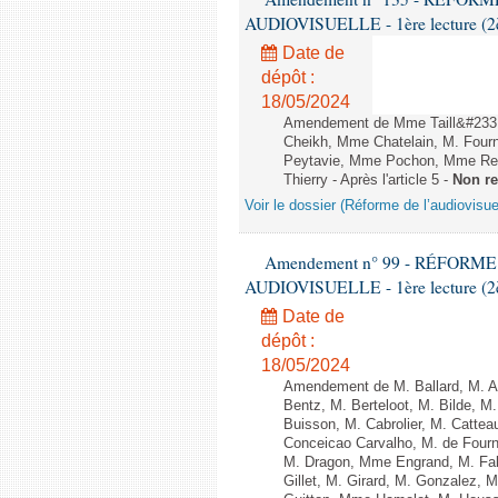
AUDIOVISUELLE - 1ère lecture (2èm
Date de
dépôt :
18/05/2024
Amendement de Mme Taill&#233;-
Cheikh, Mme Chatelain, M. Fourn
Peytavie, Mme Pochon, Mme Re
Thierry - Après l'article 5 -
Non r
Voir le dossier (Réforme de l’audiovisue
Amendement n° 99 - RÉFORM
AUDIOVISUELLE - 1ère lecture (2èm
Date de
dépôt :
18/05/2024
Amendement de M. Ballard, M. Al
Bentz, M. Berteloot, M. Bilde, M
Buisson, M. Cabrolier, M. Catt
Conceicao Carvalho, M. de Four
M. Dragon, Mme Engrand, M. Falc
Gillet, M. Girard, M. Gonzalez,