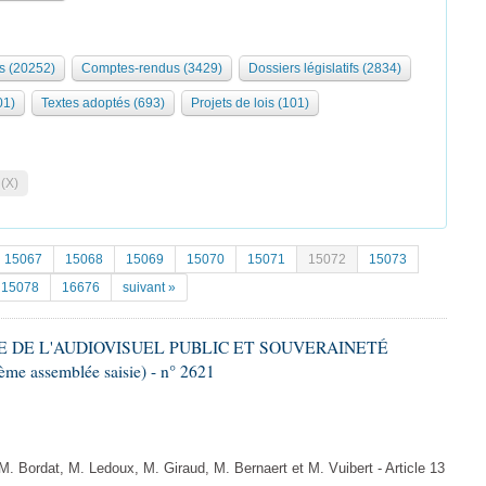
s (20252)
Comptes-rendus (3429)
Dossiers législatifs (2834)
01)
Textes adoptés (693)
Projets de lois (101)
 (X)
15067
15068
15069
15070
15071
15072
15073
15078
16676
suivant »
ME DE L'AUDIOVISUEL PUBLIC ET SOUVERAINETÉ
e assemblée saisie) - n° 2621
 Bordat, M. Ledoux, M. Giraud, M. Bernaert et M. Vuibert - Article 13