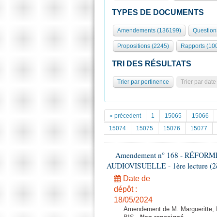
TYPES DE DOCUMENTS
Amendements (136199)
Question
Propositions (2245)
Rapports (10
TRI DES RÉSULTATS
Trier par pertinence
Trier par date
« précedent
1
15065
15066
15074
15075
15076
15077
Amendement n° 168 - RÉFOR
AUDIOVISUELLE - 1ère lecture (2èm
Date de
dépôt :
18/05/2024
Amendement de M. Margueritte, M.