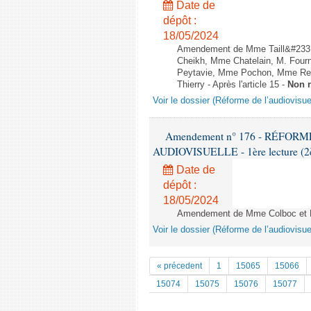
Date de
dépôt :
18/05/2024
Amendement de Mme Taill&#233;-
Cheikh, Mme Chatelain, M. Fourn
Peytavie, Mme Pochon, Mme Re
Thierry - Après l'article 15 -
Non 
Voir le dossier (Réforme de l’audiovisue
Amendement n° 176 - RÉFOR
AUDIOVISUELLE - 1ère lecture (2èm
Date de
dépôt :
18/05/2024
Amendement de Mme Colboc et M. 
Voir le dossier (Réforme de l’audiovisue
« précedent
1
15065
15066
15074
15075
15076
15077