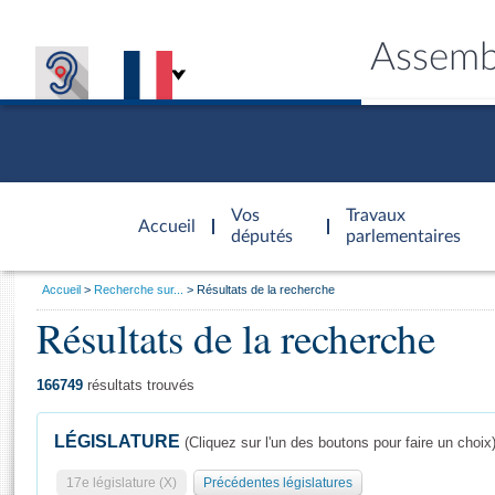
Assemb
Accèder à
la page
Vos
Travaux
Accueil
d'accueil
députés
parlementaires
Vous
Accueil
Recherche sur...
Résultats de la recherche
êtes
Résultats de la recherche
Général
ici
CONNEX
TRAVA
CONNA
DÉC
:
166749
résultats trouvés
LÉGISLATURE
(Cliquez sur l'un des boutons pour faire un choix
17e législature (X)
Précédentes législatures