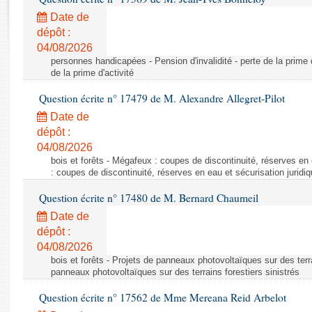
Rapports d'enquête
Date de
Rapports législatifs
dépôt :
Rapports sur l'application des lois
04/08/2026
Baromètre de l’application des lois
personnes handicapées - Pension d'invalidité - perte de la prime d'
de la prime d'activité
Dossiers législatifs
Question écrite n° 17479 de M. Alexandre Allegret-Pilot
Budget et sécurité sociale
Date de
Questions écrites et orales
dépôt :
04/08/2026
Comptes rendus des débats
bois et forêts - Mégafeux : coupes de discontinuité, réserves en 
: coupes de discontinuité, réserves en eau et sécurisation juridi
Question écrite n° 17480 de M. Bernard Chaumeil
Date de
dépôt :
04/08/2026
bois et forêts - Projets de panneaux photovoltaïques sur des terra
panneaux photovoltaïques sur des terrains forestiers sinistrés
Question écrite n° 17562 de Mme Mereana Reid Arbelot