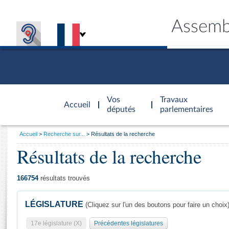
Assemb
Accèder à
la page
Vos
Travaux
Accueil
d'accueil
députés
parlementaires
Vous
Accueil
Recherche sur...
Résultats de la recherche
êtes
Résultats de la recherche
Général
ici
CONNEX
TRAVA
CONNA
DÉC
:
166754
résultats trouvés
LÉGISLATURE
(Cliquez sur l'un des boutons pour faire un choix
17e législature (X)
Précédentes législatures