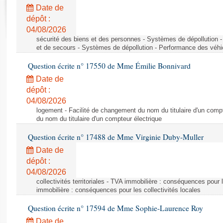
Rapports d'enquête
Date de
Rapports législatifs
dépôt :
Rapports sur l'application des lois
04/08/2026
Baromètre de l’application des lois
sécurité des biens et des personnes - Systèmes de dépollution 
et de secours - Systèmes de dépollution - Performance des véhi
Question écrite n° 17550 de Mme Émilie Bonnivard
Dossiers législatifs
Date de
Budget et sécurité sociale
dépôt :
Questions écrites et orales
04/08/2026
Comptes rendus des débats
logement - Facilité de changement du nom du titulaire d'un compt
du nom du titulaire d'un compteur électrique
Question écrite n° 17488 de Mme Virginie Duby-Muller
Date de
dépôt :
04/08/2026
collectivités territoriales - TVA immobilière : conséquences pour 
immobilière : conséquences pour les collectivités locales
Question écrite n° 17594 de Mme Sophie-Laurence Roy
Date de