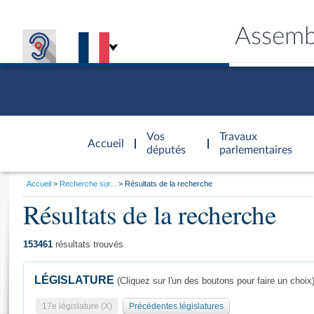
Assemb
Accèder à
la page
Vos
Travaux
Accueil
d'accueil
députés
parlementaires
Vous
Accueil
Recherche sur...
Résultats de la recherche
êtes
Résultats de la recherche
Général
ici
CONNEX
TRAVA
CONNA
DÉC
:
153461
résultats trouvés
LÉGISLATURE
(Cliquez sur l'un des boutons pour faire un choix
17e législature (X)
Précédentes législatures