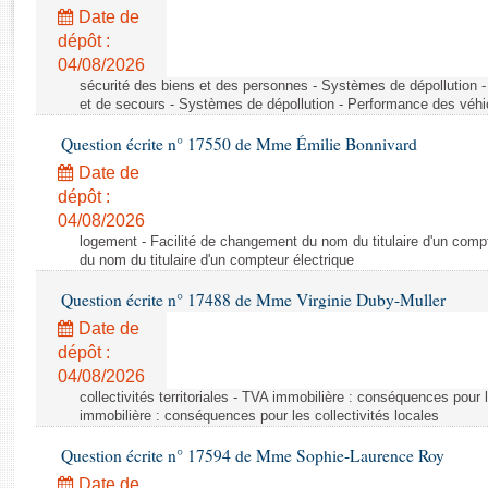
Rapports d'enquête
Date de
Rapports législatifs
dépôt :
Rapports sur l'application des lois
04/08/2026
Baromètre de l’application des lois
sécurité des biens et des personnes - Systèmes de dépollution 
et de secours - Systèmes de dépollution - Performance des véhi
Question écrite n° 17550 de Mme Émilie Bonnivard
Dossiers législatifs
Date de
Budget et sécurité sociale
dépôt :
Questions écrites et orales
04/08/2026
Comptes rendus des débats
logement - Facilité de changement du nom du titulaire d'un compt
du nom du titulaire d'un compteur électrique
Question écrite n° 17488 de Mme Virginie Duby-Muller
Date de
dépôt :
04/08/2026
collectivités territoriales - TVA immobilière : conséquences pour 
immobilière : conséquences pour les collectivités locales
Question écrite n° 17594 de Mme Sophie-Laurence Roy
Date de