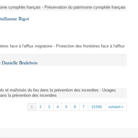
ine cynophile français - Préservation du patrimoine cynophile français
Guillaume Bigot
ères face à l'afflux migratoire - Protection des frontières face à l'afflux
 Danielle Brulebois
nels et maîtrisés du feu dans la prévention des incendies - Usages
 dans la prévention des incendies
1
2
3
4
5
6
7
15346
suivant »