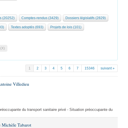
s (20252)
Comptes-rendus (3429)
Dossiers législatifs (2829)
03)
Textes adoptés (693)
Projets de lois (101)
 (X)
1
2
3
4
5
6
7
15346
suivant »
ntoine Villedieu
préoccupante du transport sanitaire privé - Situation préoccupante du
 Michèle Tabarot