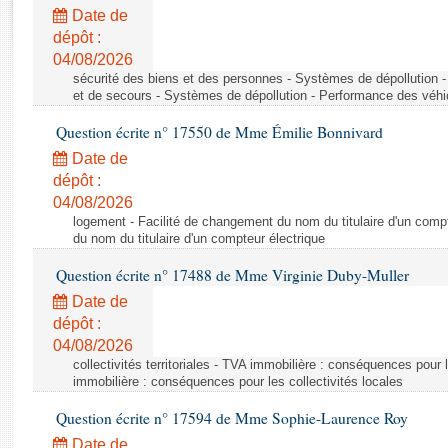
Rapports d'enquête
Date de
Rapports législatifs
dépôt :
Rapports sur l'application des lois
04/08/2026
Baromètre de l’application des lois
sécurité des biens et des personnes - Systèmes de dépollution 
et de secours - Systèmes de dépollution - Performance des véhi
Question écrite n° 17550 de Mme Émilie Bonnivard
Dossiers législatifs
Date de
Budget et sécurité sociale
dépôt :
Questions écrites et orales
04/08/2026
Comptes rendus des débats
logement - Facilité de changement du nom du titulaire d'un compt
du nom du titulaire d'un compteur électrique
Question écrite n° 17488 de Mme Virginie Duby-Muller
Date de
dépôt :
04/08/2026
collectivités territoriales - TVA immobilière : conséquences pour 
immobilière : conséquences pour les collectivités locales
Question écrite n° 17594 de Mme Sophie-Laurence Roy
Date de