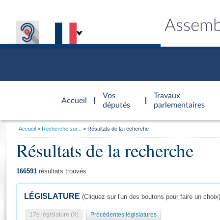
Assemb
Accèder à
la page
Vos
Travaux
Accueil
d'accueil
députés
parlementaires
Vous
Accueil
Recherche sur...
Résultats de la recherche
êtes
Résultats de la recherche
Général
ici
CONNEX
TRAVA
CONNA
DÉC
:
166591
résultats trouvés
LÉGISLATURE
(Cliquez sur l'un des boutons pour faire un choix
17e législature (X)
Précédentes législatures