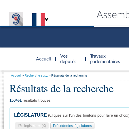
Assemb
Accèder à
la page
Vos
Travaux
Accueil
d'accueil
députés
parlementaires
Vous
Accueil
Recherche sur...
Résultats de la recherche
êtes
Résultats de la recherche
Général
ici
CONNEX
TRAVA
CONNA
DÉC
:
153461
résultats trouvés
LÉGISLATURE
(Cliquez sur l'un des boutons pour faire un choix
17e législature (X)
Précédentes législatures