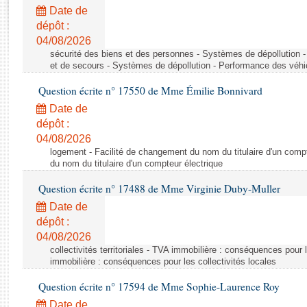
Rapports d'enquête
Date de
Rapports législatifs
dépôt :
Rapports sur l'application des lois
04/08/2026
Baromètre de l’application des lois
sécurité des biens et des personnes - Systèmes de dépollution 
et de secours - Systèmes de dépollution - Performance des véhi
Question écrite n° 17550 de Mme Émilie Bonnivard
Dossiers législatifs
Date de
Budget et sécurité sociale
dépôt :
Questions écrites et orales
04/08/2026
Comptes rendus des débats
logement - Facilité de changement du nom du titulaire d'un compt
du nom du titulaire d'un compteur électrique
Question écrite n° 17488 de Mme Virginie Duby-Muller
Date de
dépôt :
04/08/2026
collectivités territoriales - TVA immobilière : conséquences pour 
immobilière : conséquences pour les collectivités locales
Question écrite n° 17594 de Mme Sophie-Laurence Roy
Date de