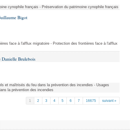
ine cynophile français - Préservation du patrimoine cynophile français
Guillaume Bigot
ères face à l'afflux migratoire - Protection des frontières face à l'afflux
 Danielle Brulebois
nels et maîtrisés du feu dans la prévention des incendies - Usages
 dans la prévention des incendies
1
2
3
4
5
6
7
16675
suivant »