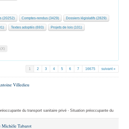
s (20252)
Comptes-rendus (3429)
Dossiers législatifs (2829)
01)
Textes adoptés (693)
Projets de lois (101)
 (X)
1
2
3
4
5
6
7
16675
suivant »
ntoine Villedieu
préoccupante du transport sanitaire privé - Situation préoccupante du
 Michèle Tabarot