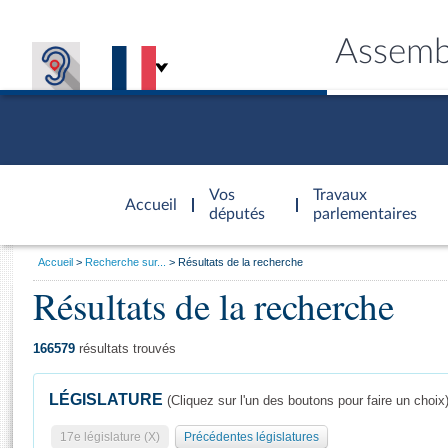
Assemb
Accèder à
la page
Vos
Travaux
Accueil
d'accueil
députés
parlementaires
Vous
Accueil
Recherche sur...
Résultats de la recherche
êtes
Résultats de la recherche
Général
ici
CONNEX
TRAVA
CONNA
DÉC
:
166579
résultats trouvés
LÉGISLATURE
(Cliquez sur l'un des boutons pour faire un choix
17e législature (X)
Précédentes législatures