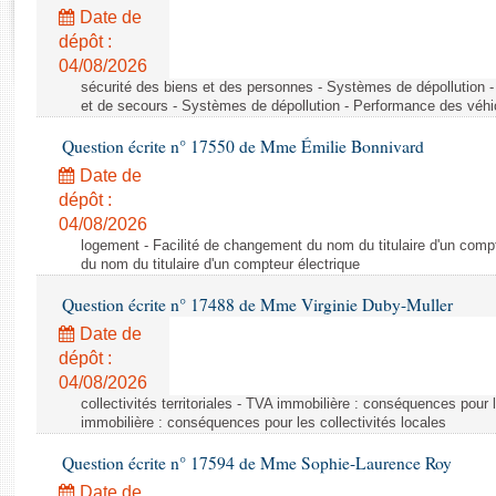
Rapports d'enquête
Date de
Rapports législatifs
dépôt :
Rapports sur l'application des lois
04/08/2026
Baromètre de l’application des lois
sécurité des biens et des personnes - Systèmes de dépollution 
et de secours - Systèmes de dépollution - Performance des véhi
Question écrite n° 17550 de Mme Émilie Bonnivard
Dossiers législatifs
Date de
Budget et sécurité sociale
dépôt :
Questions écrites et orales
04/08/2026
Comptes rendus des débats
logement - Facilité de changement du nom du titulaire d'un compt
du nom du titulaire d'un compteur électrique
Question écrite n° 17488 de Mme Virginie Duby-Muller
Date de
dépôt :
04/08/2026
collectivités territoriales - TVA immobilière : conséquences pour 
immobilière : conséquences pour les collectivités locales
Question écrite n° 17594 de Mme Sophie-Laurence Roy
Date de