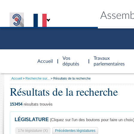
Assemb
Accèder à
la page
Vos
Travaux
Accueil
d'accueil
députés
parlementaires
Vous
Accueil
Recherche sur...
Résultats de la recherche
êtes
Résultats de la recherche
Général
ici
CONNEX
TRAVA
CONNA
DÉC
:
153454
résultats trouvés
LÉGISLATURE
(Cliquez sur l'un des boutons pour faire un choix
17e législature (X)
Précédentes législatures