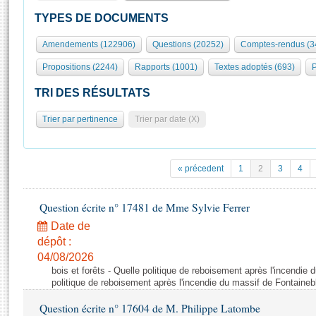
S'id
Présidence
Séance publique
Rôle et pouvoirs de l'Assemblée
Visiter l'Assemblée
TYPES DE DOCUMENTS
Fiches « Connaissance de l’Assemblée »
577 députés
Commissions et autres organes
Visite virtuelle du palais Bourbon
Amendements (122906)
Questions (20252)
Comptes-rendus (3
Organisation de l'Assemblée
Groupes politiques
Europe et International
Assister à une séance
Mot
Propositions (2244)
Rapports (1001)
Textes adoptés (693)
P
Présidence
Conférence des Présidents
Bureau
Collège des Ques
Élections législatives
Contrôle et évaluation
Accès des chercheurs à l’Assemblée
TRI DES RÉSULTATS
Congrès
Les évènements
S'inscrire
Trier par pertinence
Trier par date (X)
Pétitions
Statistiques et chiffres clés
Transparence et déontologie
Vous n'ave
Patrimoine
E
Documents de référence
« précedent
1
2
3
4
La Bibliothèque
( Constitution | Règlement de l'Assemblée ... )
Documents parlementaires
Les archives
Question écrite n° 17481 de Mme Sylvie Ferrer
Projets de loi
Contacts et plan d'accès
Date de
Propositions de loi
Histoire
Photos libres de droit
dépôt :
Amendements
Juniors
04/08/2026
Textes adoptés
bois et forêts - Quelle politique de reboisement après l'incendie
Anciennes législatures
politique de reboisement après l'incendie du massif de Fontaineb
Liens vers les sites publics
Rapports d'information
Question écrite n° 17604 de M. Philippe Latombe