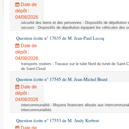
Rapports d'enquête
Date de
Rapports législatifs
dépôt :
Rapports sur l'application des lois
04/08/2026
Baromètre de l’application des lois
sécurité des biens et des personnes - Dispositifs de dépollution
secours - Dispositifs de dépollution équipant les véhicules des 
Question écrite n° 17635 de M. Jean-Paul Lecoq
Dossiers législatifs
Date de
Budget et sécurité sociale
dépôt :
Questions écrites et orales
04/08/2026
Comptes rendus des débats
transports routiers - Travaux sur le tube Nord du tunel de Saint-
de Saint-Cloud
Question écrite n° 17545 de M. Jean-Michel Brard
Date de
dépôt :
04/08/2026
intercommunalité - Moyens financiers alloués aux intercommunal
intercommunalités
Question écrite n° 17553 de M. Andy Kerbrat
Date de