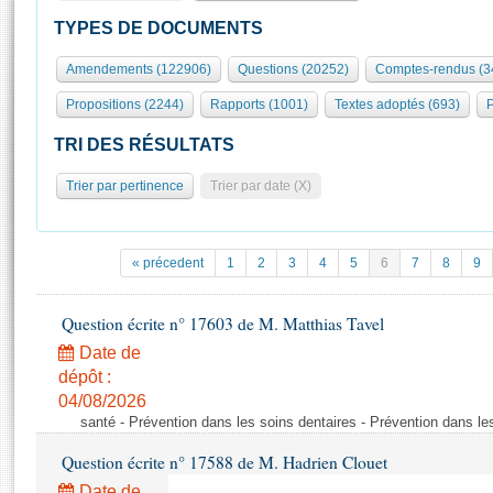
S'id
Présidence
Séance publique
Rôle et pouvoirs de l'Assemblée
Visiter l'Assemblée
TYPES DE DOCUMENTS
Fiches « Connaissance de l’Assemblée »
577 députés
Commissions et autres organes
Visite virtuelle du palais Bourbon
Amendements (122906)
Questions (20252)
Comptes-rendus (3
Organisation de l'Assemblée
Groupes politiques
Europe et International
Assister à une séance
Mot
Propositions (2244)
Rapports (1001)
Textes adoptés (693)
P
Présidence
Conférence des Présidents
Bureau
Collège des Ques
Élections législatives
Contrôle et évaluation
Accès des chercheurs à l’Assemblée
TRI DES RÉSULTATS
Congrès
Les évènements
S'inscrire
Trier par pertinence
Trier par date (X)
Pétitions
Statistiques et chiffres clés
Transparence et déontologie
Vous n'ave
Patrimoine
E
Documents de référence
« précedent
1
2
3
4
5
6
7
8
9
La Bibliothèque
( Constitution | Règlement de l'Assemblée ... )
Documents parlementaires
Les archives
Question écrite n° 17603 de M. Matthias Tavel
Projets de loi
Contacts et plan d'accès
Date de
Propositions de loi
Histoire
Photos libres de droit
dépôt :
Amendements
Juniors
04/08/2026
Textes adoptés
santé - Prévention dans les soins dentaires - Prévention dans le
Anciennes législatures
Question écrite n° 17588 de M. Hadrien Clouet
Liens vers les sites publics
Rapports d'information
Date de