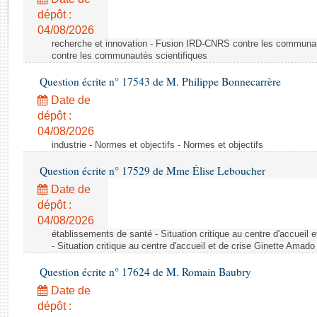
Rapports d'enquête
dépôt :
Rapports législatifs
04/08/2026
Rapports sur l'application des lois
recherche et innovation - Fusion IRD-CNRS contre les communa
Baromètre de l’application des lois
contre les communautés scientifiques
Question écrite n° 17543 de M. Philippe Bonnecarrère
Dossiers législatifs
Date de
Budget et sécurité sociale
dépôt :
04/08/2026
Questions écrites et orales
industrie - Normes et objectifs - Normes et objectifs
Comptes rendus des débats
Question écrite n° 17529 de Mme Élise Leboucher
Date de
dépôt :
04/08/2026
établissements de santé - Situation critique au centre d'accuei
- Situation critique au centre d'accueil et de crise Ginette Ama
Question écrite n° 17624 de M. Romain Baubry
Date de
dépôt :