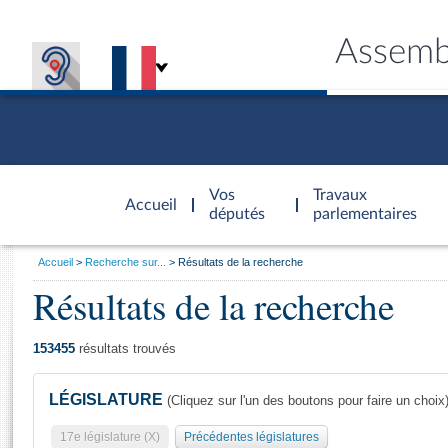
Assemb
Accèder à
la page
Vos
Travaux
Accueil
d'accueil
députés
parlementaires
Vous
Accueil
Recherche sur...
Résultats de la recherche
êtes
Résultats de la recherche
Général
ici
CONNEX
TRAVA
CONNA
DÉC
:
153455
résultats trouvés
LÉGISLATURE
(Cliquez sur l'un des boutons pour faire un choix
17e législature (X)
Précédentes législatures