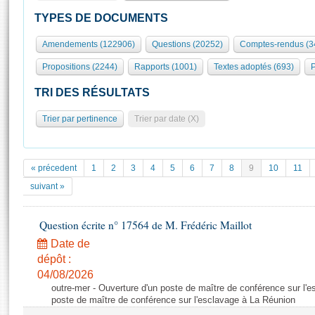
S'id
Présidence
Séance publique
Rôle et pouvoirs de l'Assemblée
Visiter l'Assemblée
TYPES DE DOCUMENTS
Fiches « Connaissance de l’Assemblée »
577 députés
Commissions et autres organes
Visite virtuelle du palais Bourbon
Amendements (122906)
Questions (20252)
Comptes-rendus (3
Organisation de l'Assemblée
Groupes politiques
Europe et International
Assister à une séance
Mot
Propositions (2244)
Rapports (1001)
Textes adoptés (693)
P
Présidence
Conférence des Présidents
Bureau
Collège des Ques
Élections législatives
Contrôle et évaluation
Accès des chercheurs à l’Assemblée
TRI DES RÉSULTATS
Congrès
Les évènements
S'inscrire
Trier par pertinence
Trier par date (X)
Pétitions
Statistiques et chiffres clés
Transparence et déontologie
Vous n'ave
Patrimoine
E
Documents de référence
« précedent
1
2
3
4
5
6
7
8
9
10
11
La Bibliothèque
( Constitution | Règlement de l'Assemblée ... )
Documents parlementaires
suivant »
Les archives
Projets de loi
Contacts et plan d'accès
Question écrite n° 17564 de M. Frédéric Maillot
Propositions de loi
Histoire
Photos libres de droit
Amendements
Date de
Juniors
dépôt :
Textes adoptés
Anciennes législatures
04/08/2026
outre-mer - Ouverture d'un poste de maître de conférence sur l'
Liens vers les sites publics
Rapports d'information
poste de maître de conférence sur l'esclavage à La Réunion