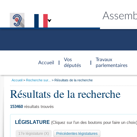
Assemb
Accèder à
la page
Vos
Travaux
Accueil
d'accueil
députés
parlementaires
Vous
Accueil
Recherche sur...
Résultats de la recherche
êtes
Résultats de la recherche
Général
ici
CONNEX
TRAVA
CONNA
DÉC
:
153460
résultats trouvés
LÉGISLATURE
(Cliquez sur l'un des boutons pour faire un choix
17e législature (X)
Précédentes législatures