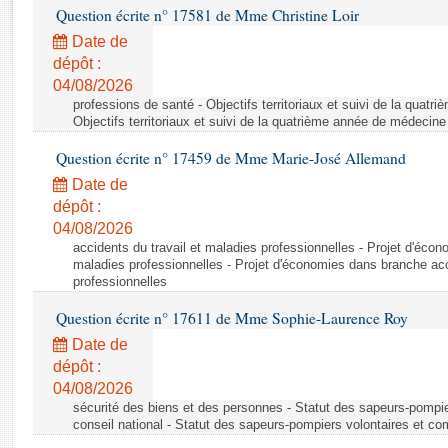
Rapports d'enquête
Question écrite n° 17581 de Mme Christine Loir
Rapports législatifs
Date de
Rapports sur l'application des lois
dépôt :
Baromètre de l’application des lois
04/08/2026
professions de santé - Objectifs territoriaux et suivi de la quat
Objectifs territoriaux et suivi de la quatrième année de médecine
Dossiers législatifs
Question écrite n° 17459 de Mme Marie-José Allemand
Budget et sécurité sociale
Date de
Questions écrites et orales
dépôt :
Comptes rendus des débats
04/08/2026
accidents du travail et maladies professionnelles - Projet d'éco
maladies professionnelles - Projet d'économies dans branche acc
professionnelles
Question écrite n° 17611 de Mme Sophie-Laurence Roy
Date de
dépôt :
04/08/2026
sécurité des biens et des personnes - Statut des sapeurs-pompie
conseil national - Statut des sapeurs-pompiers volontaires et co