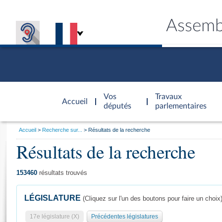
Assemb
Accèder à
la page
Vos
Travaux
Accueil
d'accueil
députés
parlementaires
Vous
Accueil
Recherche sur...
Résultats de la recherche
êtes
Résultats de la recherche
Général
ici
CONNEX
TRAVA
CONNA
DÉC
:
153460
résultats trouvés
LÉGISLATURE
(Cliquez sur l'un des boutons pour faire un choix
17e législature (X)
Précédentes législatures