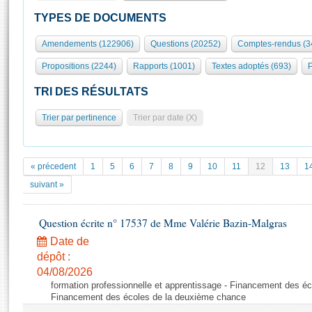
S'id
Présidence
Séance publique
Rôle et pouvoirs de l'Assemblée
Visiter l'Assemblée
TYPES DE DOCUMENTS
Fiches « Connaissance de l’Assemblée »
577 députés
Commissions et autres organes
Visite virtuelle du palais Bourbon
Amendements (122906)
Questions (20252)
Comptes-rendus (3
Organisation de l'Assemblée
Groupes politiques
Europe et International
Assister à une séance
Mot
Propositions (2244)
Rapports (1001)
Textes adoptés (693)
P
Présidence
Conférence des Présidents
Bureau
Collège des Ques
Élections législatives
Contrôle et évaluation
Accès des chercheurs à l’Assemblée
TRI DES RÉSULTATS
Congrès
Les évènements
S'inscrire
Trier par pertinence
Trier par date (X)
Pétitions
Statistiques et chiffres clés
Transparence et déontologie
Vous n'ave
Patrimoine
E
Documents de référence
« précedent
1
5
6
7
8
9
10
11
12
13
1
La Bibliothèque
( Constitution | Règlement de l'Assemblée ... )
Documents parlementaires
suivant »
Les archives
Projets de loi
Contacts et plan d'accès
Question écrite n° 17537 de Mme Valérie Bazin-Malgras
Propositions de loi
Histoire
Photos libres de droit
Amendements
Date de
Juniors
dépôt :
Textes adoptés
Anciennes législatures
04/08/2026
formation professionnelle et apprentissage - Financement des é
Liens vers les sites publics
Rapports d'information
Financement des écoles de la deuxième chance