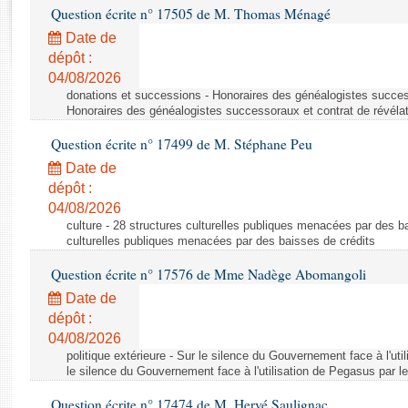
Rapports d'enquête
Question écrite n° 17505 de M. Thomas Ménagé
Rapports législatifs
Date de
Rapports sur l'application des lois
dépôt :
Baromètre de l’application des lois
04/08/2026
donations et successions - Honoraires des généalogistes success
Honoraires des généalogistes successoraux et contrat de révéla
Dossiers législatifs
Question écrite n° 17499 de M. Stéphane Peu
Budget et sécurité sociale
Date de
Questions écrites et orales
dépôt :
Comptes rendus des débats
04/08/2026
culture - 28 structures culturelles publiques menacées par des ba
culturelles publiques menacées par des baisses de crédits
Question écrite n° 17576 de Mme Nadège Abomangoli
Date de
dépôt :
04/08/2026
politique extérieure - Sur le silence du Gouvernement face à l'ut
le silence du Gouvernement face à l'utilisation de Pegasus par l
Question écrite n° 17474 de M. Hervé Saulignac