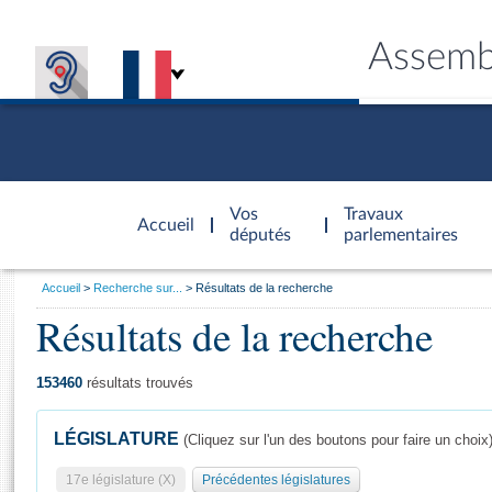
Assemb
Accèder à
la page
Vos
Travaux
Accueil
d'accueil
députés
parlementaires
Vous
Accueil
Recherche sur...
Résultats de la recherche
êtes
Résultats de la recherche
Général
ici
CONNEX
TRAVA
CONNA
DÉC
:
153460
résultats trouvés
LÉGISLATURE
(Cliquez sur l'un des boutons pour faire un choix
17e législature (X)
Précédentes législatures