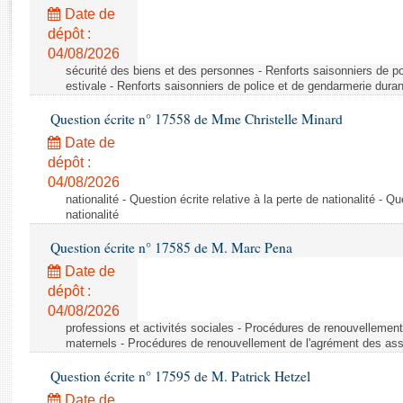
Rapports d'enquête
Date de
Rapports législatifs
dépôt :
Rapports sur l'application des lois
04/08/2026
Baromètre de l’application des lois
sécurité des biens et des personnes - Renforts saisonniers de po
estivale - Renforts saisonniers de police et de gendarmerie duran
Question écrite n° 17558 de Mme Christelle Minard
Dossiers législatifs
Date de
Budget et sécurité sociale
dépôt :
Questions écrites et orales
04/08/2026
Comptes rendus des débats
nationalité - Question écrite relative à la perte de nationalité - Qu
nationalité
Question écrite n° 17585 de M. Marc Pena
Date de
dépôt :
04/08/2026
professions et activités sociales - Procédures de renouvellemen
maternels - Procédures de renouvellement de l'agrément des ass
Question écrite n° 17595 de M. Patrick Hetzel
Date de