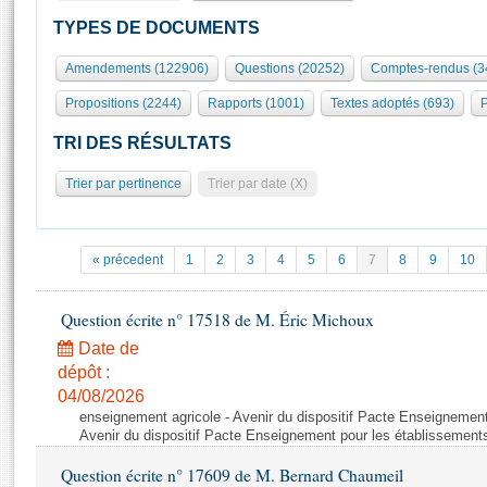
S'id
Présidence
Séance publique
Rôle et pouvoirs de l'Assemblée
Visiter l'Assemblée
TYPES DE DOCUMENTS
Fiches « Connaissance de l’Assemblée »
577 députés
Commissions et autres organes
Visite virtuelle du palais Bourbon
Amendements (122906)
Questions (20252)
Comptes-rendus (3
Organisation de l'Assemblée
Groupes politiques
Europe et International
Assister à une séance
Mot
Propositions (2244)
Rapports (1001)
Textes adoptés (693)
P
Présidence
Conférence des Présidents
Bureau
Collège des Ques
Élections législatives
Contrôle et évaluation
Accès des chercheurs à l’Assemblée
TRI DES RÉSULTATS
Congrès
Les évènements
S'inscrire
Trier par pertinence
Trier par date (X)
Pétitions
Statistiques et chiffres clés
Transparence et déontologie
Vous n'ave
Patrimoine
E
Documents de référence
« précedent
1
2
3
4
5
6
7
8
9
10
La Bibliothèque
( Constitution | Règlement de l'Assemblée ... )
Documents parlementaires
Les archives
Question écrite n° 17518 de M. Éric Michoux
Projets de loi
Contacts et plan d'accès
Date de
Propositions de loi
Histoire
Photos libres de droit
dépôt :
Amendements
Juniors
04/08/2026
Textes adoptés
enseignement agricole - Avenir du dispositif Pacte Enseignement
Anciennes législatures
Avenir du dispositif Pacte Enseignement pour les établissements
Liens vers les sites publics
Rapports d'information
Question écrite n° 17609 de M. Bernard Chaumeil