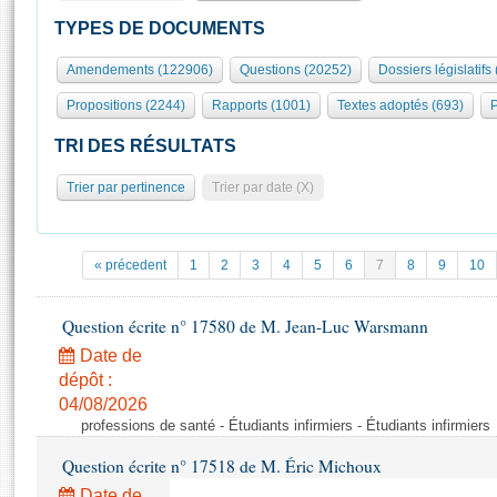
S'id
Présidence
Séance publique
Rôle et pouvoirs de l'Assemblée
Visiter l'Assemblée
TYPES DE DOCUMENTS
Fiches « Connaissance de l’Assemblée »
577 députés
Commissions et autres organes
Visite virtuelle du palais Bourbon
Amendements (122906)
Questions (20252)
Dossiers législatifs
Organisation de l'Assemblée
Groupes politiques
Europe et International
Assister à une séance
Mot
Propositions (2244)
Rapports (1001)
Textes adoptés (693)
P
Présidence
Conférence des Présidents
Bureau
Collège des Ques
Élections législatives
Contrôle et évaluation
Accès des chercheurs à l’Assemblée
TRI DES RÉSULTATS
Congrès
Les évènements
S'inscrire
Trier par pertinence
Trier par date (X)
Pétitions
Statistiques et chiffres clés
Transparence et déontologie
Vous n'ave
Patrimoine
E
Documents de référence
« précedent
1
2
3
4
5
6
7
8
9
10
La Bibliothèque
( Constitution | Règlement de l'Assemblée ... )
Documents parlementaires
Les archives
Question écrite n° 17580 de M. Jean-Luc Warsmann
Projets de loi
Contacts et plan d'accès
Date de
Propositions de loi
Histoire
Photos libres de droit
dépôt :
Amendements
Juniors
04/08/2026
Textes adoptés
professions de santé - Étudiants infirmiers - Étudiants infirmiers
Anciennes législatures
Question écrite n° 17518 de M. Éric Michoux
Liens vers les sites publics
Rapports d'information
Date de