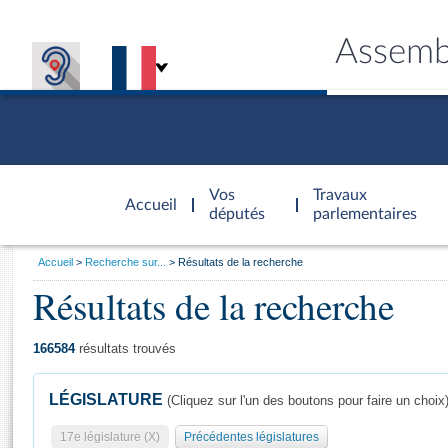
Assemb
Accèder à
la page
Vos
Travaux
Accueil
d'accueil
députés
parlementaires
Vous
Accueil
Recherche sur...
Résultats de la recherche
êtes
Résultats de la recherche
Général
ici
CONNEX
TRAVA
CONNA
DÉC
:
166584
résultats trouvés
LÉGISLATURE
(Cliquez sur l'un des boutons pour faire un choix
17e législature (X)
Précédentes législatures