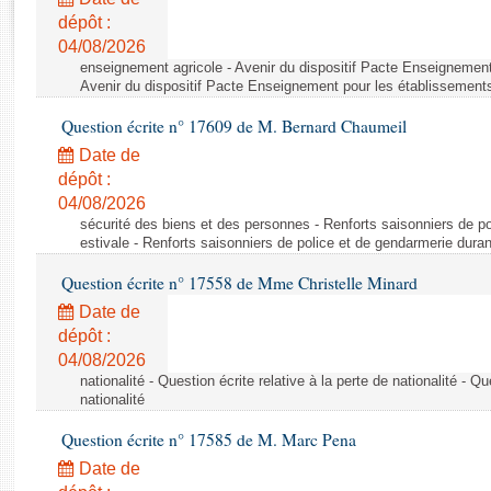
Rapports d'enquête
dépôt :
Rapports législatifs
04/08/2026
Rapports sur l'application des lois
enseignement agricole - Avenir du dispositif Pacte Enseignement
Baromètre de l’application des lois
Avenir du dispositif Pacte Enseignement pour les établissements
Question écrite n° 17609 de M. Bernard Chaumeil
Dossiers législatifs
Date de
Budget et sécurité sociale
dépôt :
04/08/2026
Questions écrites et orales
sécurité des biens et des personnes - Renforts saisonniers de po
Comptes rendus des débats
estivale - Renforts saisonniers de police et de gendarmerie duran
Question écrite n° 17558 de Mme Christelle Minard
Date de
dépôt :
04/08/2026
nationalité - Question écrite relative à la perte de nationalité - Qu
nationalité
Question écrite n° 17585 de M. Marc Pena
Date de